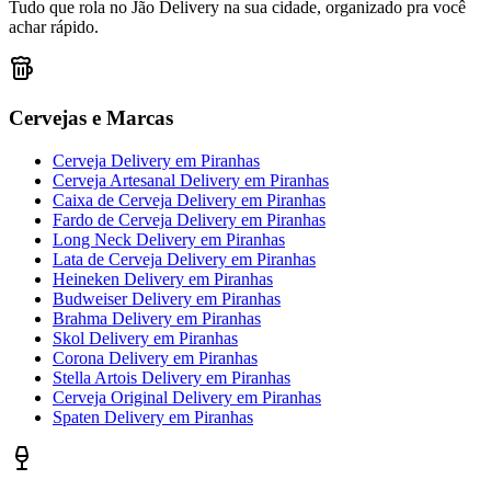
Tudo que rola no Jão Delivery na sua cidade, organizado pra você
achar rápido.
Cervejas e Marcas
Cerveja Delivery
em
Piranhas
Cerveja Artesanal Delivery
em
Piranhas
Caixa de Cerveja Delivery
em
Piranhas
Fardo de Cerveja Delivery
em
Piranhas
Long Neck Delivery
em
Piranhas
Lata de Cerveja Delivery
em
Piranhas
Heineken Delivery
em
Piranhas
Budweiser Delivery
em
Piranhas
Brahma Delivery
em
Piranhas
Skol Delivery
em
Piranhas
Corona Delivery
em
Piranhas
Stella Artois Delivery
em
Piranhas
Cerveja Original Delivery
em
Piranhas
Spaten Delivery
em
Piranhas