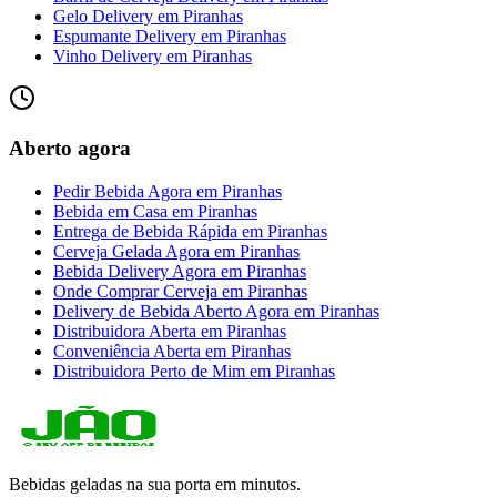
Gelo Delivery
em
Piranhas
Espumante Delivery
em
Piranhas
Vinho Delivery
em
Piranhas
Aberto agora
Pedir Bebida Agora
em
Piranhas
Bebida em Casa
em
Piranhas
Entrega de Bebida Rápida
em
Piranhas
Cerveja Gelada Agora
em
Piranhas
Bebida Delivery Agora
em
Piranhas
Onde Comprar Cerveja
em
Piranhas
Delivery de Bebida Aberto Agora
em
Piranhas
Distribuidora Aberta
em
Piranhas
Conveniência Aberta
em
Piranhas
Distribuidora Perto de Mim
em
Piranhas
Bebidas geladas na sua porta em minutos.