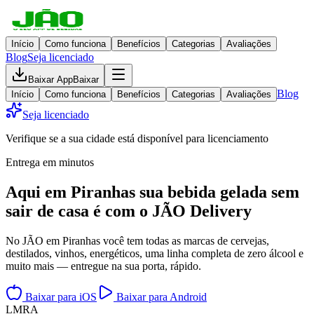
Início
Como funciona
Benefícios
Categorias
Avaliações
Blog
Seja licenciado
Baixar App
Baixar
Blog
Início
Como funciona
Benefícios
Categorias
Avaliações
Seja licenciado
Verifique se a sua cidade está disponível para licenciamento
Entrega em minutos
Aqui em
Piranhas
sua bebida gelada
sem
sair de casa
é com o JÃO Delivery
No JÃO em Piranhas você tem todas as marcas de cervejas,
destilados, vinhos, energéticos, uma linha completa de zero álcool e
muito mais — entregue na sua porta, rápido.
Baixar para iOS
Baixar para Android
L
M
R
A