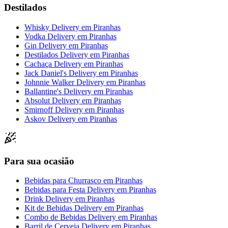
Destilados
Whisky Delivery
em
Piranhas
Vodka Delivery
em
Piranhas
Gin Delivery
em
Piranhas
Destilados Delivery
em
Piranhas
Cachaça Delivery
em
Piranhas
Jack Daniel's Delivery
em
Piranhas
Johnnie Walker Delivery
em
Piranhas
Ballantine's Delivery
em
Piranhas
Absolut Delivery
em
Piranhas
Smirnoff Delivery
em
Piranhas
Askov Delivery
em
Piranhas
Para sua ocasião
Bebidas para Churrasco
em
Piranhas
Bebidas para Festa Delivery
em
Piranhas
Drink Delivery
em
Piranhas
Kit de Bebidas Delivery
em
Piranhas
Combo de Bebidas Delivery
em
Piranhas
Barril de Cerveja Delivery
em
Piranhas