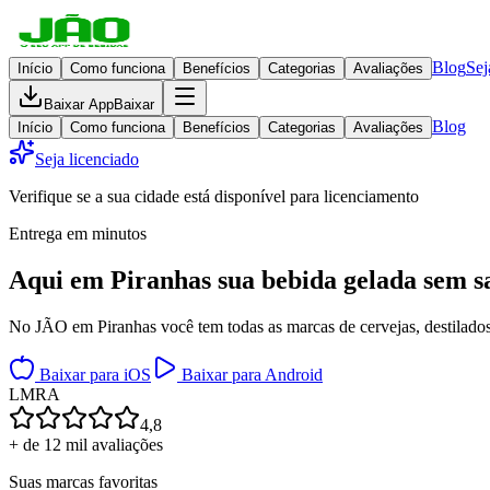
Blog
Sej
Início
Como funciona
Benefícios
Categorias
Avaliações
Baixar App
Baixar
Blog
Início
Como funciona
Benefícios
Categorias
Avaliações
Seja licenciado
Verifique se a sua cidade está disponível para licenciamento
Entrega em minutos
Aqui em
Piranhas
sua bebida gelada
sem s
No JÃO em Piranhas você tem todas as marcas de cervejas, destilados,
Baixar para iOS
Baixar para Android
L
M
R
A
4,8
+ de 12 mil avaliações
Suas marcas favoritas