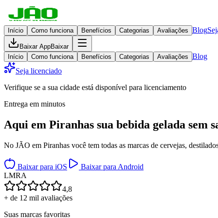
Blog
Sej
Início
Como funciona
Benefícios
Categorias
Avaliações
Baixar App
Baixar
Blog
Início
Como funciona
Benefícios
Categorias
Avaliações
Seja licenciado
Verifique se a sua cidade está disponível para licenciamento
Entrega em minutos
Aqui em
Piranhas
sua bebida gelada
sem s
No JÃO em Piranhas você tem todas as marcas de cervejas, destilados,
Baixar para iOS
Baixar para Android
L
M
R
A
4,8
+ de 12 mil avaliações
Suas marcas favoritas