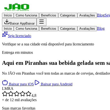
Blog
Sej
Início
Como funciona
Benefícios
Categorias
Avaliações
Baixar App
Baixar
Blog
Início
Como funciona
Benefícios
Categorias
Avaliações
Seja licenciado
Verifique se a sua cidade está disponível para licenciamento
Entrega em minutos
Aqui em
Piranhas
sua bebida gelada
sem s
No JÃO em Piranhas você tem todas as marcas de cervejas, destilados,
Baixar para iOS
Baixar para Android
L
M
R
A
4,8
+ de 12 mil avaliações
Suas marcas favoritas