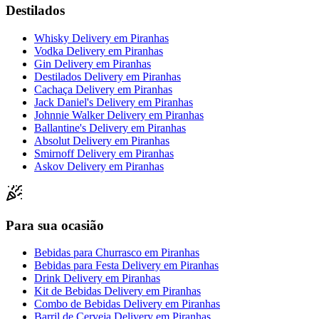
Destilados
Whisky Delivery
em
Piranhas
Vodka Delivery
em
Piranhas
Gin Delivery
em
Piranhas
Destilados Delivery
em
Piranhas
Cachaça Delivery
em
Piranhas
Jack Daniel's Delivery
em
Piranhas
Johnnie Walker Delivery
em
Piranhas
Ballantine's Delivery
em
Piranhas
Absolut Delivery
em
Piranhas
Smirnoff Delivery
em
Piranhas
Askov Delivery
em
Piranhas
Para sua ocasião
Bebidas para Churrasco
em
Piranhas
Bebidas para Festa Delivery
em
Piranhas
Drink Delivery
em
Piranhas
Kit de Bebidas Delivery
em
Piranhas
Combo de Bebidas Delivery
em
Piranhas
Barril de Cerveja Delivery
em
Piranhas