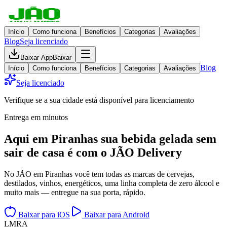
Início
Como funciona
Benefícios
Categorias
Avaliações
Blog
Seja licenciado
Baixar App
Baixar
Blog
Início
Como funciona
Benefícios
Categorias
Avaliações
Seja licenciado
Verifique se a sua cidade está disponível para licenciamento
Entrega em minutos
Aqui em
Piranhas
sua bebida gelada
sem
sair de casa
é com o JÃO Delivery
No JÃO em Piranhas você tem todas as marcas de cervejas,
destilados, vinhos, energéticos, uma linha completa de zero álcool e
muito mais — entregue na sua porta, rápido.
Baixar para iOS
Baixar para Android
L
M
R
A