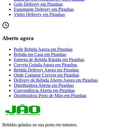
Gelo Delivery
em
Piranhas
Espumante Delivery
em
Piranhas
Vinho Delivery
em
Piranhas
Aberto agora
Pedir Bebida Agora
em
Piranhas
Bebida em Casa
em
Piranhas
Entrega de Bebida Rápida
em
Piranhas
Cerveja Gelada Agora
em
Piranhas
Bebida Delivery Agora
em
Piranhas
Onde Comprar Cerveja
em
Piranhas
Delivery de Bebida Aberto Agora
em
Piranhas
Distribuidora Aberta
em
Piranhas
Conveniência Aberta
em
Piranhas
Distribuidora Perto de Mim
em
Piranhas
Bebidas geladas na sua porta em minutos.