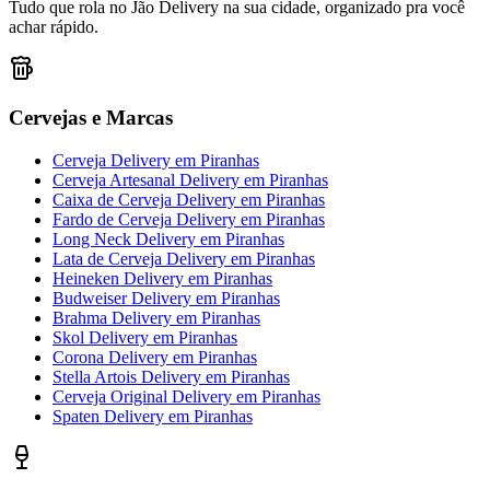
Tudo que rola no Jão Delivery na sua cidade, organizado pra você
achar rápido.
Cervejas e Marcas
Cerveja Delivery
em
Piranhas
Cerveja Artesanal Delivery
em
Piranhas
Caixa de Cerveja Delivery
em
Piranhas
Fardo de Cerveja Delivery
em
Piranhas
Long Neck Delivery
em
Piranhas
Lata de Cerveja Delivery
em
Piranhas
Heineken Delivery
em
Piranhas
Budweiser Delivery
em
Piranhas
Brahma Delivery
em
Piranhas
Skol Delivery
em
Piranhas
Corona Delivery
em
Piranhas
Stella Artois Delivery
em
Piranhas
Cerveja Original Delivery
em
Piranhas
Spaten Delivery
em
Piranhas