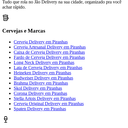
Tudo que rola no Jão Delivery na sua cidade, organizado pra você
achar rápido.
Cervejas e Marcas
Cerveja Delivery
em
Piranhas
Cerveja Artesanal Delivery
em
Piranhas
Caixa de Cerveja Delivery
em
Piranhas
Fardo de Cerveja Delivery
em
Piranhas
Long Neck Delivery
em
Piranhas
Lata de Cerveja Delivery
em
Piranhas
Heineken Delivery
em
Piranhas
Budweiser Delivery
em
Piranhas
Brahma Delivery
em
Piranhas
Skol Delivery
em
Piranhas
Corona Delivery
em
Piranhas
Stella Artois Delivery
em
Piranhas
Cerveja Original Delivery
em
Piranhas
Spaten Delivery
em
Piranhas