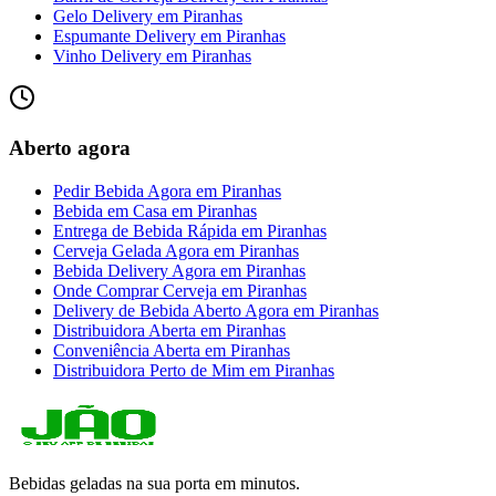
Gelo Delivery
em
Piranhas
Espumante Delivery
em
Piranhas
Vinho Delivery
em
Piranhas
Aberto agora
Pedir Bebida Agora
em
Piranhas
Bebida em Casa
em
Piranhas
Entrega de Bebida Rápida
em
Piranhas
Cerveja Gelada Agora
em
Piranhas
Bebida Delivery Agora
em
Piranhas
Onde Comprar Cerveja
em
Piranhas
Delivery de Bebida Aberto Agora
em
Piranhas
Distribuidora Aberta
em
Piranhas
Conveniência Aberta
em
Piranhas
Distribuidora Perto de Mim
em
Piranhas
Bebidas geladas na sua porta em minutos.