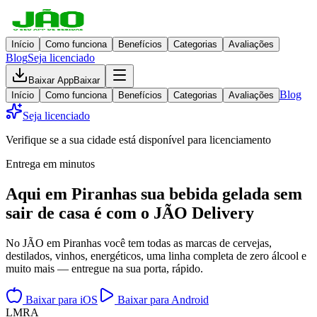
Início
Como funciona
Benefícios
Categorias
Avaliações
Blog
Seja licenciado
Baixar App
Baixar
Blog
Início
Como funciona
Benefícios
Categorias
Avaliações
Seja licenciado
Verifique se a sua cidade está disponível para licenciamento
Entrega em minutos
Aqui em
Piranhas
sua bebida gelada
sem
sair de casa
é com o JÃO Delivery
No JÃO em Piranhas você tem todas as marcas de cervejas,
destilados, vinhos, energéticos, uma linha completa de zero álcool e
muito mais — entregue na sua porta, rápido.
Baixar para iOS
Baixar para Android
L
M
R
A