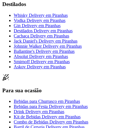
Destilados
Whisky Delivery
em
Piranhas
Vodka Delivery
em
Piranhas
Gin Delivery
em
Piranhas
Destilados Delivery
em
Piranhas
Cachaça Delivery
em
Piranhas
Jack Daniel's Delivery
em
Piranhas
Johnnie Walker Delivery
em
Piranhas
Ballantine's Delivery
em
Piranhas
Absolut Delivery
em
Piranhas
Smirnoff Delivery
em
Piranhas
Askov Delivery
em
Piranhas
Para sua ocasião
Bebidas para Churrasco
em
Piranhas
Bebidas para Festa Delivery
em
Piranhas
Drink Delivery
em
Piranhas
Kit de Bebidas Delivery
em
Piranhas
Combo de Bebidas Delivery
em
Piranhas
Barril de Cerveja Delivery
em
Piranhas