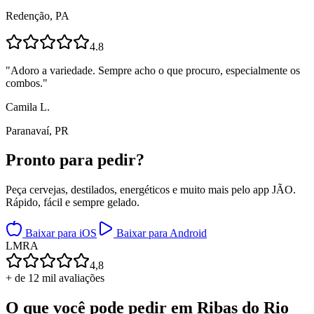
Redenção, PA
4.8
"
Adoro a variedade. Sempre acho o que procuro, especialmente os
combos.
"
Camila L.
Paranavaí, PR
Pronto para
pedir?
Peça cervejas, destilados, energéticos e muito mais pelo app JÃO.
Rápido, fácil e sempre gelado.
Baixar para iOS
Baixar para Android
L
M
R
A
4,8
+ de 12 mil avaliações
O que você pode pedir em
Ribas do Rio