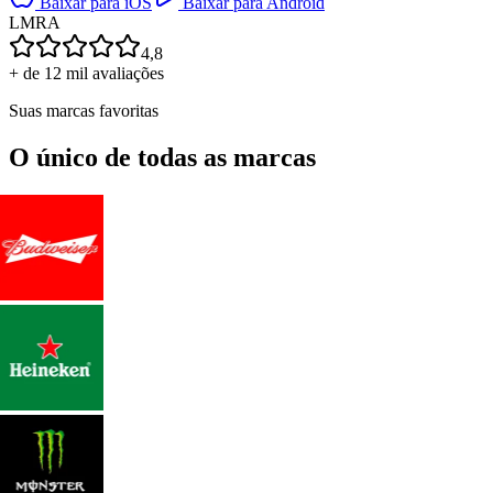
Baixar para iOS
Baixar para Android
L
M
R
A
4,8
+ de 12 mil avaliações
Suas marcas favoritas
O único de todas as marcas