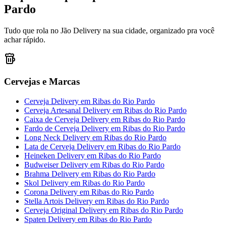
Pardo
Tudo que rola no Jão Delivery na sua cidade, organizado pra você
achar rápido.
Cervejas e Marcas
Cerveja Delivery
em
Ribas do Rio Pardo
Cerveja Artesanal Delivery
em
Ribas do Rio Pardo
Caixa de Cerveja Delivery
em
Ribas do Rio Pardo
Fardo de Cerveja Delivery
em
Ribas do Rio Pardo
Long Neck Delivery
em
Ribas do Rio Pardo
Lata de Cerveja Delivery
em
Ribas do Rio Pardo
Heineken Delivery
em
Ribas do Rio Pardo
Budweiser Delivery
em
Ribas do Rio Pardo
Brahma Delivery
em
Ribas do Rio Pardo
Skol Delivery
em
Ribas do Rio Pardo
Corona Delivery
em
Ribas do Rio Pardo
Stella Artois Delivery
em
Ribas do Rio Pardo
Cerveja Original Delivery
em
Ribas do Rio Pardo
Spaten Delivery
em
Ribas do Rio Pardo