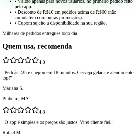
• Válido apenas para novos usuários, no primeiro pedido feito
pelo app.
• Desconto de R$10 em pedidos acima de R$60 (não
cumulativo com outras promoções).
• Cupom sujeito a disponibilidade na sua região.
Milhares de pedidos entregues todo dia
Quem usa, recomenda
4.8
"
Pedi às 22h e chegou em 18 minutos. Cerveja gelada e atendimento
top!
"
Mariana S.
Pinheiro, MA
4.8
"
O app é simples e os preços são justos. Virei cliente fiel.
"
Rafael M.