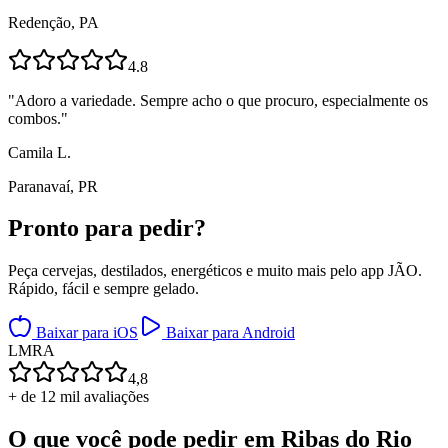
Redenção, PA
4.8
"
Adoro a variedade. Sempre acho o que procuro, especialmente os
combos.
"
Camila L.
Paranavaí, PR
Pronto para
pedir?
Peça cervejas, destilados, energéticos e muito mais pelo app JÃO.
Rápido, fácil e sempre gelado.
Baixar para iOS
Baixar para Android
L
M
R
A
4,8
+ de 12 mil avaliações
O que você pode pedir em
Ribas do Rio