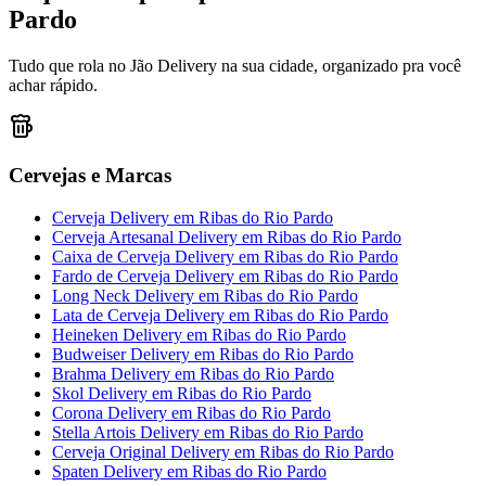
Pardo
Tudo que rola no Jão Delivery na sua cidade, organizado pra você
achar rápido.
Cervejas e Marcas
Cerveja Delivery
em
Ribas do Rio Pardo
Cerveja Artesanal Delivery
em
Ribas do Rio Pardo
Caixa de Cerveja Delivery
em
Ribas do Rio Pardo
Fardo de Cerveja Delivery
em
Ribas do Rio Pardo
Long Neck Delivery
em
Ribas do Rio Pardo
Lata de Cerveja Delivery
em
Ribas do Rio Pardo
Heineken Delivery
em
Ribas do Rio Pardo
Budweiser Delivery
em
Ribas do Rio Pardo
Brahma Delivery
em
Ribas do Rio Pardo
Skol Delivery
em
Ribas do Rio Pardo
Corona Delivery
em
Ribas do Rio Pardo
Stella Artois Delivery
em
Ribas do Rio Pardo
Cerveja Original Delivery
em
Ribas do Rio Pardo
Spaten Delivery
em
Ribas do Rio Pardo