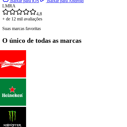
Baixar para iOS
Baixar para Android
L
M
R
A
4,8
+ de 12 mil avaliações
Suas marcas favoritas
O único de todas as marcas