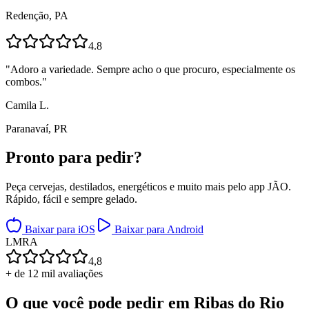
Redenção, PA
4.8
"
Adoro a variedade. Sempre acho o que procuro, especialmente os
combos.
"
Camila L.
Paranavaí, PR
Pronto para
pedir?
Peça cervejas, destilados, energéticos e muito mais pelo app JÃO.
Rápido, fácil e sempre gelado.
Baixar para iOS
Baixar para Android
L
M
R
A
4,8
+ de 12 mil avaliações
O que você pode pedir em
Ribas do Rio