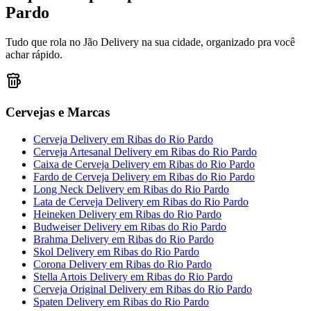
Pardo
Tudo que rola no Jão Delivery na sua cidade, organizado pra você
achar rápido.
Cervejas e Marcas
Cerveja Delivery
em
Ribas do Rio Pardo
Cerveja Artesanal Delivery
em
Ribas do Rio Pardo
Caixa de Cerveja Delivery
em
Ribas do Rio Pardo
Fardo de Cerveja Delivery
em
Ribas do Rio Pardo
Long Neck Delivery
em
Ribas do Rio Pardo
Lata de Cerveja Delivery
em
Ribas do Rio Pardo
Heineken Delivery
em
Ribas do Rio Pardo
Budweiser Delivery
em
Ribas do Rio Pardo
Brahma Delivery
em
Ribas do Rio Pardo
Skol Delivery
em
Ribas do Rio Pardo
Corona Delivery
em
Ribas do Rio Pardo
Stella Artois Delivery
em
Ribas do Rio Pardo
Cerveja Original Delivery
em
Ribas do Rio Pardo
Spaten Delivery
em
Ribas do Rio Pardo