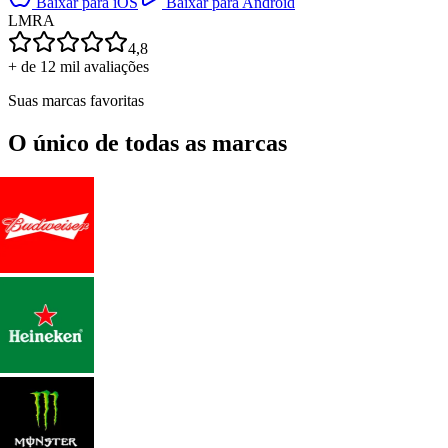
Baixar para iOS
Baixar para Android
L
M
R
A
4,8
+ de 12 mil avaliações
Suas marcas favoritas
O único de todas as marcas