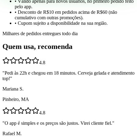
• Válido apenas para novos usuários, no primeiro pedido feito
pelo app.
• Desconto de R$10 em pedidos acima de R$60 (não
cumulativo com outras promoções).
• Cupom sujeito a disponibilidade na sua região.
Milhares de pedidos entregues todo dia
Quem usa, recomenda
4.8
"
Pedi às 22h e chegou em 18 minutos. Cerveja gelada e atendimento
top!
"
Mariana S.
Pinheiro, MA
4.8
"
O app é simples e os preços são justos. Virei cliente fiel.
"
Rafael M.