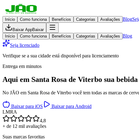
Blog
Sej
Início
Como funciona
Benefícios
Categorias
Avaliações
Baixar App
Baixar
Blog
Início
Como funciona
Benefícios
Categorias
Avaliações
Seja licenciado
Verifique se a sua cidade está disponível para licenciamento
Entrega em minutos
Aqui em
Santa Rosa de Viterbo
sua bebida
No JÃO em Santa Rosa de Viterbo você tem todas as marcas de cervejas
Baixar para iOS
Baixar para Android
L
M
R
A
4,8
+ de 12 mil avaliações
Suas marcas favoritas