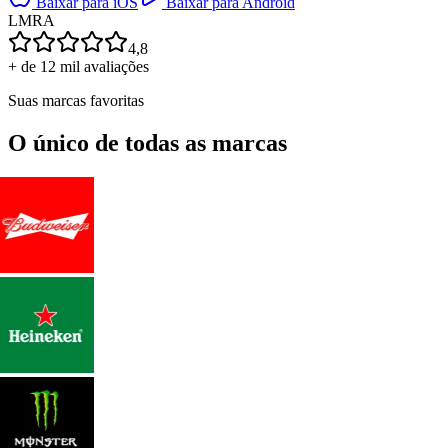
Baixar para iOS
Baixar para Android
L
M
R
A
4,8
+ de 12 mil avaliações
Suas marcas favoritas
O único de todas as marcas