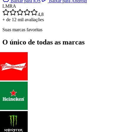
Baixar para iOS
Baixar para Android
L
M
R
A
4,8
+ de 12 mil avaliações
Suas marcas favoritas
O único de todas as marcas