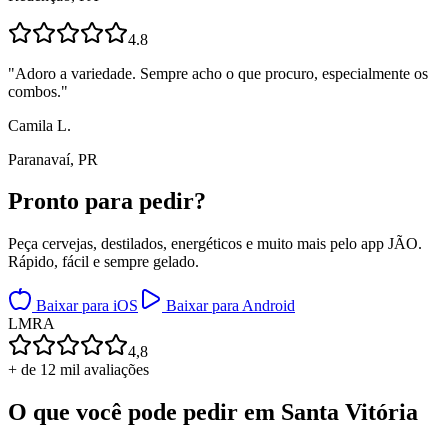
4.8
"
Adoro a variedade. Sempre acho o que procuro, especialmente os
combos.
"
Camila L.
Paranavaí, PR
Pronto para
pedir?
Peça cervejas, destilados, energéticos e muito mais pelo app JÃO.
Rápido, fácil e sempre gelado.
Baixar para iOS
Baixar para Android
L
M
R
A
4,8
+ de 12 mil avaliações
O que você pode pedir em
Santa Vitória