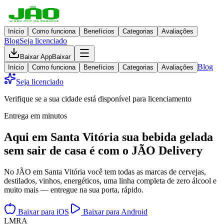
Início
Como funciona
Benefícios
Categorias
Avaliações
Blog
Seja licenciado
Baixar App
Baixar
Blog
Início
Como funciona
Benefícios
Categorias
Avaliações
Seja licenciado
Verifique se a sua cidade está disponível para licenciamento
Entrega em minutos
Aqui em
Santa Vitória
sua bebida gelada
sem sair de casa
é com o JÃO Delivery
No JÃO em Santa Vitória você tem todas as marcas de cervejas,
destilados, vinhos, energéticos, uma linha completa de zero álcool e
muito mais — entregue na sua porta, rápido.
Baixar para iOS
Baixar para Android
L
M
R
A