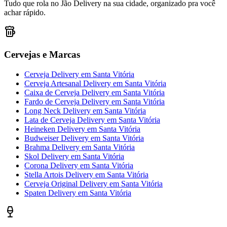
Tudo que rola no Jão Delivery na sua cidade, organizado pra você
achar rápido.
Cervejas e Marcas
Cerveja Delivery
em
Santa Vitória
Cerveja Artesanal Delivery
em
Santa Vitória
Caixa de Cerveja Delivery
em
Santa Vitória
Fardo de Cerveja Delivery
em
Santa Vitória
Long Neck Delivery
em
Santa Vitória
Lata de Cerveja Delivery
em
Santa Vitória
Heineken Delivery
em
Santa Vitória
Budweiser Delivery
em
Santa Vitória
Brahma Delivery
em
Santa Vitória
Skol Delivery
em
Santa Vitória
Corona Delivery
em
Santa Vitória
Stella Artois Delivery
em
Santa Vitória
Cerveja Original Delivery
em
Santa Vitória
Spaten Delivery
em
Santa Vitória