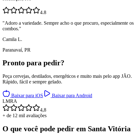
4.8
"
Adoro a variedade. Sempre acho o que procuro, especialmente os
combos.
"
Camila L.
Paranavaí, PR
Pronto para
pedir?
Peça cervejas, destilados, energéticos e muito mais pelo app JÃO.
Rápido, fácil e sempre gelado.
Baixar para iOS
Baixar para Android
L
M
R
A
4,8
+ de 12 mil avaliações
O que você pode pedir em
Santa Vitória