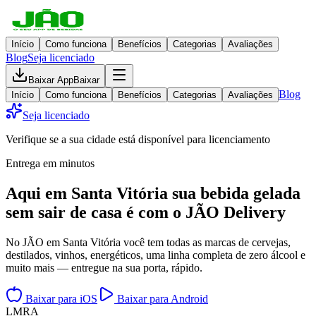
Início
Como funciona
Benefícios
Categorias
Avaliações
Blog
Seja licenciado
Baixar App
Baixar
Blog
Início
Como funciona
Benefícios
Categorias
Avaliações
Seja licenciado
Verifique se a sua cidade está disponível para licenciamento
Entrega em minutos
Aqui em
Santa Vitória
sua bebida gelada
sem sair de casa
é com o JÃO Delivery
No JÃO em Santa Vitória você tem todas as marcas de cervejas,
destilados, vinhos, energéticos, uma linha completa de zero álcool e
muito mais — entregue na sua porta, rápido.
Baixar para iOS
Baixar para Android
L
M
R
A