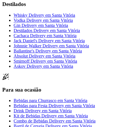
Destilados
Whisky Delivery
em
Santa Vitória
Vodka Delivery
em
Santa Vitória
Gin Delivery
em
Santa Vitória
Destilados Delivery
em
Santa Vitória
Cachaça Delivery
em
Santa Vitória
Jack Daniel's Delivery
em
Santa Vitória
Johnnie Walker Delivery
em
Santa Vitória
Ballantine's Delivery
em
Santa Vitória
Absolut Delivery
em
Santa Vitória
Smirnoff Delivery
em
Santa Vitória
Askov Delivery
em
Santa Vitória
Para sua ocasião
Bebidas para Churrasco
em
Santa Vitória
Bebidas para Festa Delivery
em
Santa Vitória
Drink Delivery
em
Santa Vitória
Kit de Bebidas Delivery
em
Santa Vitória
Combo de Bebidas Delivery
em
Santa Vitória
Barril de Cerveja Delivery
em
Santa Vitória