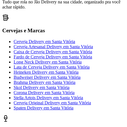
Tudo que rola no Jão Delivery na sua cidade, organizado pra você
achar rápido.
Cervejas e Marcas
Cerveja Delivery
em
Santa Vitória
Cerveja Artesanal Delivery
em
Santa Vitória
Caixa de Cerveja Delivery
em
Santa Vitória
Fardo de Cerveja Delivery
em
Santa Vitória
Long Neck Delivery
em
Santa Vitória
Lata de Cerveja Delivery
em
Santa Vitória
Heineken Delivery
em
Santa Vitória
Budweiser Delivery
em
Santa Vitória
Brahma Delivery
em
Santa Vitória
Skol Delivery
em
Santa Vitória
Corona Delivery
em
Santa Vitória
Stella Artois Delivery
em
Santa Vitória
Cerveja Original Delivery
em
Santa Vitória
Spaten Delivery
em
Santa Vitória