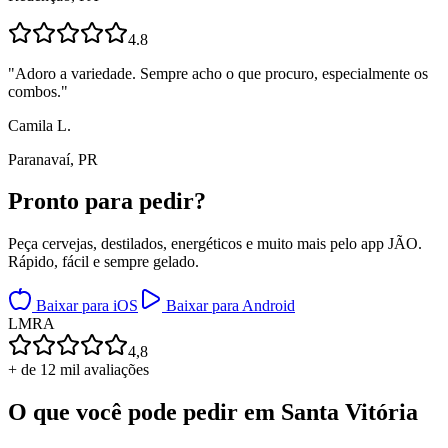
4.8
"
Adoro a variedade. Sempre acho o que procuro, especialmente os
combos.
"
Camila L.
Paranavaí, PR
Pronto para
pedir?
Peça cervejas, destilados, energéticos e muito mais pelo app JÃO.
Rápido, fácil e sempre gelado.
Baixar para iOS
Baixar para Android
L
M
R
A
4,8
+ de 12 mil avaliações
O que você pode pedir em
Santa Vitória