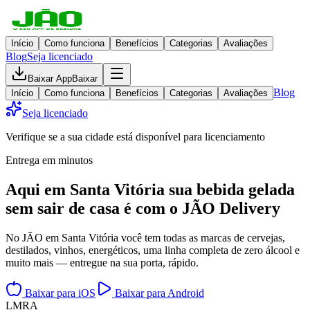
Início
Como funciona
Benefícios
Categorias
Avaliações
Blog
Seja licenciado
Baixar App
Baixar
Blog
Início
Como funciona
Benefícios
Categorias
Avaliações
Seja licenciado
Verifique se a sua cidade está disponível para licenciamento
Entrega em minutos
Aqui em
Santa Vitória
sua bebida gelada
sem sair de casa
é com o JÃO Delivery
No JÃO em Santa Vitória você tem todas as marcas de cervejas,
destilados, vinhos, energéticos, uma linha completa de zero álcool e
muito mais — entregue na sua porta, rápido.
Baixar para iOS
Baixar para Android
L
M
R
A