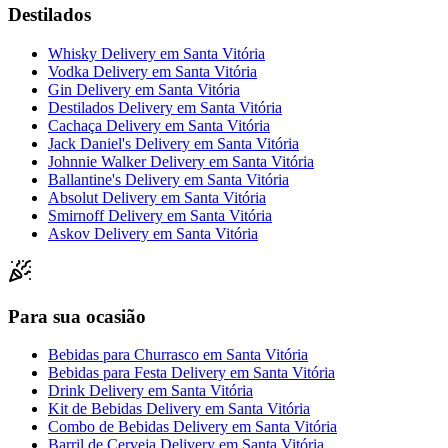
Destilados
Whisky Delivery
em
Santa Vitória
Vodka Delivery
em
Santa Vitória
Gin Delivery
em
Santa Vitória
Destilados Delivery
em
Santa Vitória
Cachaça Delivery
em
Santa Vitória
Jack Daniel's Delivery
em
Santa Vitória
Johnnie Walker Delivery
em
Santa Vitória
Ballantine's Delivery
em
Santa Vitória
Absolut Delivery
em
Santa Vitória
Smirnoff Delivery
em
Santa Vitória
Askov Delivery
em
Santa Vitória
Para sua ocasião
Bebidas para Churrasco
em
Santa Vitória
Bebidas para Festa Delivery
em
Santa Vitória
Drink Delivery
em
Santa Vitória
Kit de Bebidas Delivery
em
Santa Vitória
Combo de Bebidas Delivery
em
Santa Vitória
Barril de Cerveja Delivery
em
Santa Vitória