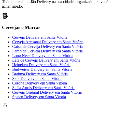
Tudo que rola no Jão Delivery na sua cidade, organizado pra você
achar rápido.
Cervejas e Marcas
Cerveja Delivery
em
Santa Vitória
Cerveja Artesanal Delivery
em
Santa Vitória
Caixa de Cerveja Delivery
em
Santa Vitória
Fardo de Cerveja Delivery
em
Santa Vitória
Long Neck Delivery
em
Santa Vitória
Lata de Cerveja Delivery
em
Santa Vitória
Heineken Delivery
em
Santa Vitória
Budweiser Delivery
em
Santa Vitória
Brahma Delivery
em
Santa Vitória
Skol Delivery
em
Santa Vitória
Corona Delivery
em
Santa Vitória
Stella Artois Delivery
em
Santa Vitória
Cerveja Original Delivery
em
Santa Vitória
Spaten Delivery
em
Santa Vitória