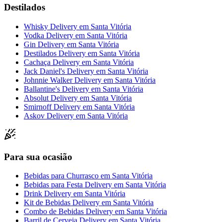
Destilados
Whisky Delivery
em
Santa Vitória
Vodka Delivery
em
Santa Vitória
Gin Delivery
em
Santa Vitória
Destilados Delivery
em
Santa Vitória
Cachaça Delivery
em
Santa Vitória
Jack Daniel's Delivery
em
Santa Vitória
Johnnie Walker Delivery
em
Santa Vitória
Ballantine's Delivery
em
Santa Vitória
Absolut Delivery
em
Santa Vitória
Smirnoff Delivery
em
Santa Vitória
Askov Delivery
em
Santa Vitória
Para sua ocasião
Bebidas para Churrasco
em
Santa Vitória
Bebidas para Festa Delivery
em
Santa Vitória
Drink Delivery
em
Santa Vitória
Kit de Bebidas Delivery
em
Santa Vitória
Combo de Bebidas Delivery
em
Santa Vitória
Barril de Cerveja Delivery
em
Santa Vitória