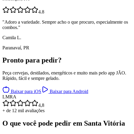
4.8
"
Adoro a variedade. Sempre acho o que procuro, especialmente os
combos.
"
Camila L.
Paranavaí, PR
Pronto para
pedir?
Peça cervejas, destilados, energéticos e muito mais pelo app JÃO.
Rápido, fácil e sempre gelado.
Baixar para iOS
Baixar para Android
L
M
R
A
4,8
+ de 12 mil avaliações
O que você pode pedir em
Santa Vitória