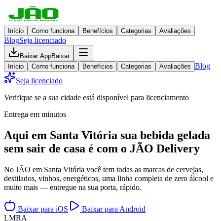
Início
Como funciona
Benefícios
Categorias
Avaliações
Blog
Seja licenciado
Baixar App
Baixar
Blog
Início
Como funciona
Benefícios
Categorias
Avaliações
Seja licenciado
Verifique se a sua cidade está disponível para licenciamento
Entrega em minutos
Aqui em
Santa Vitória
sua bebida gelada
sem sair de casa
é com o JÃO Delivery
No JÃO em Santa Vitória você tem todas as marcas de cervejas,
destilados, vinhos, energéticos, uma linha completa de zero álcool e
muito mais — entregue na sua porta, rápido.
Baixar para iOS
Baixar para Android
L
M
R
A