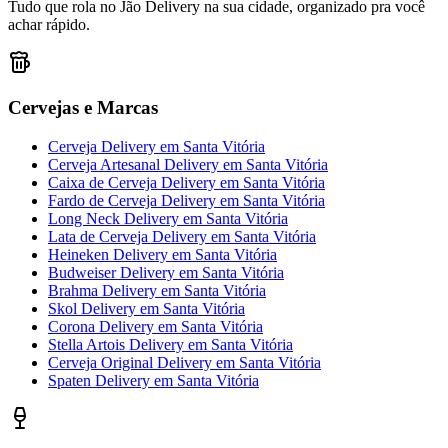
Tudo que rola no Jão Delivery na sua cidade, organizado pra você
achar rápido.
Cervejas e Marcas
Cerveja Delivery
em
Santa Vitória
Cerveja Artesanal Delivery
em
Santa Vitória
Caixa de Cerveja Delivery
em
Santa Vitória
Fardo de Cerveja Delivery
em
Santa Vitória
Long Neck Delivery
em
Santa Vitória
Lata de Cerveja Delivery
em
Santa Vitória
Heineken Delivery
em
Santa Vitória
Budweiser Delivery
em
Santa Vitória
Brahma Delivery
em
Santa Vitória
Skol Delivery
em
Santa Vitória
Corona Delivery
em
Santa Vitória
Stella Artois Delivery
em
Santa Vitória
Cerveja Original Delivery
em
Santa Vitória
Spaten Delivery
em
Santa Vitória