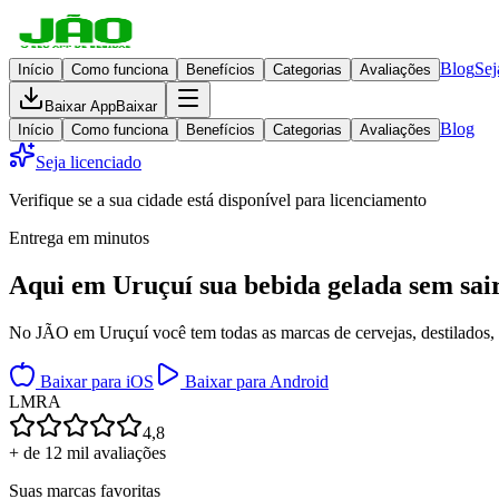
Blog
Sej
Início
Como funciona
Benefícios
Categorias
Avaliações
Baixar App
Baixar
Blog
Início
Como funciona
Benefícios
Categorias
Avaliações
Seja licenciado
Verifique se a sua cidade está disponível para licenciamento
Entrega em minutos
Aqui em
Uruçuí
sua bebida gelada
sem sai
No JÃO em Uruçuí você tem todas as marcas de cervejas, destilados, v
Baixar para iOS
Baixar para Android
L
M
R
A
4,8
+ de 12 mil avaliações
Suas marcas favoritas