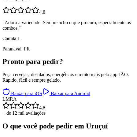
4.8
"
Adoro a variedade. Sempre acho o que procuro, especialmente os
combos.
"
Camila L.
Paranavaí, PR
Pronto para
pedir?
Peça cervejas, destilados, energéticos e muito mais pelo app JÃO.
Rápido, fácil e sempre gelado.
Baixar para iOS
Baixar para Android
L
M
R
A
4,8
+ de 12 mil avaliações
O que você pode pedir em
Uruçuí