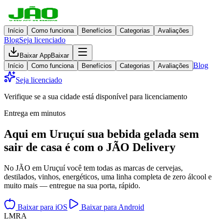
Início
Como funciona
Benefícios
Categorias
Avaliações
Blog
Seja licenciado
Baixar App
Baixar
Blog
Início
Como funciona
Benefícios
Categorias
Avaliações
Seja licenciado
Verifique se a sua cidade está disponível para licenciamento
Entrega em minutos
Aqui em
Uruçuí
sua bebida gelada
sem
sair de casa
é com o JÃO Delivery
No JÃO em Uruçuí você tem todas as marcas de cervejas,
destilados, vinhos, energéticos, uma linha completa de zero álcool e
muito mais — entregue na sua porta, rápido.
Baixar para iOS
Baixar para Android
L
M
R
A