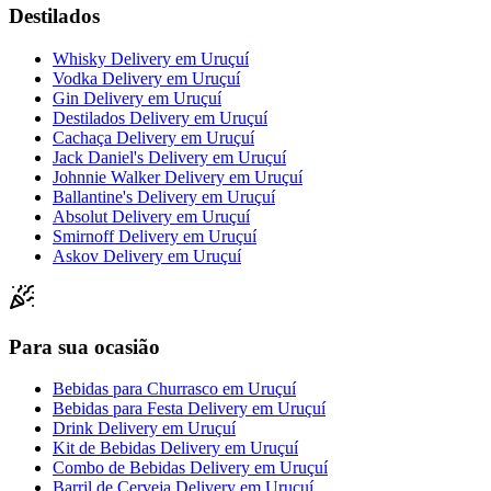
Destilados
Whisky Delivery
em
Uruçuí
Vodka Delivery
em
Uruçuí
Gin Delivery
em
Uruçuí
Destilados Delivery
em
Uruçuí
Cachaça Delivery
em
Uruçuí
Jack Daniel's Delivery
em
Uruçuí
Johnnie Walker Delivery
em
Uruçuí
Ballantine's Delivery
em
Uruçuí
Absolut Delivery
em
Uruçuí
Smirnoff Delivery
em
Uruçuí
Askov Delivery
em
Uruçuí
Para sua ocasião
Bebidas para Churrasco
em
Uruçuí
Bebidas para Festa Delivery
em
Uruçuí
Drink Delivery
em
Uruçuí
Kit de Bebidas Delivery
em
Uruçuí
Combo de Bebidas Delivery
em
Uruçuí
Barril de Cerveja Delivery
em
Uruçuí