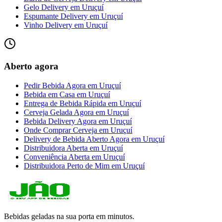
Gelo Delivery
em
Uruçuí
Espumante Delivery
em
Uruçuí
Vinho Delivery
em
Uruçuí
Aberto agora
Pedir Bebida Agora
em
Uruçuí
Bebida em Casa
em
Uruçuí
Entrega de Bebida Rápida
em
Uruçuí
Cerveja Gelada Agora
em
Uruçuí
Bebida Delivery Agora
em
Uruçuí
Onde Comprar Cerveja
em
Uruçuí
Delivery de Bebida Aberto Agora
em
Uruçuí
Distribuidora Aberta
em
Uruçuí
Conveniência Aberta
em
Uruçuí
Distribuidora Perto de Mim
em
Uruçuí
Bebidas geladas na sua porta em minutos.