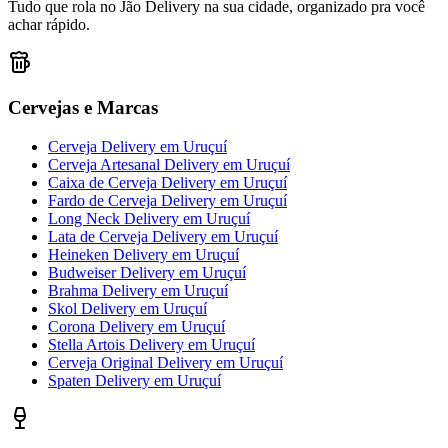
Tudo que rola no Jão Delivery na sua cidade, organizado pra você
achar rápido.
Cervejas e Marcas
Cerveja Delivery
em
Uruçuí
Cerveja Artesanal Delivery
em
Uruçuí
Caixa de Cerveja Delivery
em
Uruçuí
Fardo de Cerveja Delivery
em
Uruçuí
Long Neck Delivery
em
Uruçuí
Lata de Cerveja Delivery
em
Uruçuí
Heineken Delivery
em
Uruçuí
Budweiser Delivery
em
Uruçuí
Brahma Delivery
em
Uruçuí
Skol Delivery
em
Uruçuí
Corona Delivery
em
Uruçuí
Stella Artois Delivery
em
Uruçuí
Cerveja Original Delivery
em
Uruçuí
Spaten Delivery
em
Uruçuí