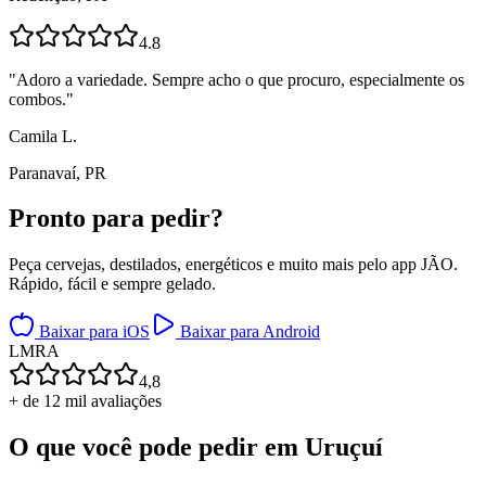
4.8
"
Adoro a variedade. Sempre acho o que procuro, especialmente os
combos.
"
Camila L.
Paranavaí, PR
Pronto para
pedir?
Peça cervejas, destilados, energéticos e muito mais pelo app JÃO.
Rápido, fácil e sempre gelado.
Baixar para iOS
Baixar para Android
L
M
R
A
4,8
+ de 12 mil avaliações
O que você pode pedir em
Uruçuí