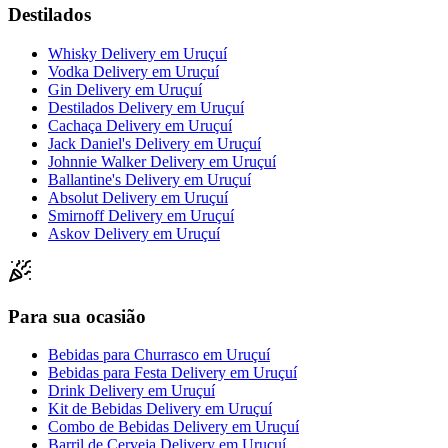
Destilados
Whisky Delivery
em
Uruçuí
Vodka Delivery
em
Uruçuí
Gin Delivery
em
Uruçuí
Destilados Delivery
em
Uruçuí
Cachaça Delivery
em
Uruçuí
Jack Daniel's Delivery
em
Uruçuí
Johnnie Walker Delivery
em
Uruçuí
Ballantine's Delivery
em
Uruçuí
Absolut Delivery
em
Uruçuí
Smirnoff Delivery
em
Uruçuí
Askov Delivery
em
Uruçuí
Para sua ocasião
Bebidas para Churrasco
em
Uruçuí
Bebidas para Festa Delivery
em
Uruçuí
Drink Delivery
em
Uruçuí
Kit de Bebidas Delivery
em
Uruçuí
Combo de Bebidas Delivery
em
Uruçuí
Barril de Cerveja Delivery
em
Uruçuí