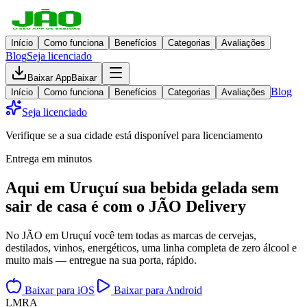
Início
Como funciona
Benefícios
Categorias
Avaliações
Blog
Seja licenciado
Baixar App
Baixar
Blog
Início
Como funciona
Benefícios
Categorias
Avaliações
Seja licenciado
Verifique se a sua cidade está disponível para licenciamento
Entrega em minutos
Aqui em
Uruçuí
sua bebida gelada
sem
sair de casa
é com o JÃO Delivery
No JÃO em Uruçuí você tem todas as marcas de cervejas,
destilados, vinhos, energéticos, uma linha completa de zero álcool e
muito mais — entregue na sua porta, rápido.
Baixar para iOS
Baixar para Android
L
M
R
A