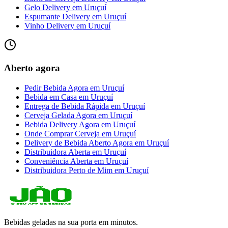
Gelo Delivery
em
Uruçuí
Espumante Delivery
em
Uruçuí
Vinho Delivery
em
Uruçuí
Aberto agora
Pedir Bebida Agora
em
Uruçuí
Bebida em Casa
em
Uruçuí
Entrega de Bebida Rápida
em
Uruçuí
Cerveja Gelada Agora
em
Uruçuí
Bebida Delivery Agora
em
Uruçuí
Onde Comprar Cerveja
em
Uruçuí
Delivery de Bebida Aberto Agora
em
Uruçuí
Distribuidora Aberta
em
Uruçuí
Conveniência Aberta
em
Uruçuí
Distribuidora Perto de Mim
em
Uruçuí
Bebidas geladas na sua porta em minutos.