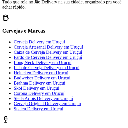
Tudo que rola no Jão Delivery na sua cidade, organizado pra você
achar rápido.
Cervejas e Marcas
Cerveja Delivery
em
Uruçuí
Cerveja Artesanal Delivery
em
Uruçuí
Caixa de Cerveja Delivery
em
Uruçuí
Fardo de Cerveja Delivery
em
Uruçuí
Long Neck Delivery
em
Uruçuí
Lata de Cerveja Delivery
em
Uruçuí
Heineken Delivery
em
Uruçuí
Budweiser Delivery
em
Uruçuí
Brahma Delivery
em
Uruçuí
Skol Delivery
em
Uruçuí
Corona Delivery
em
Uruçuí
Stella Artois Delivery
em
Uruçuí
Cerveja Original Delivery
em
Uruçuí
Spaten Delivery
em
Uruçuí