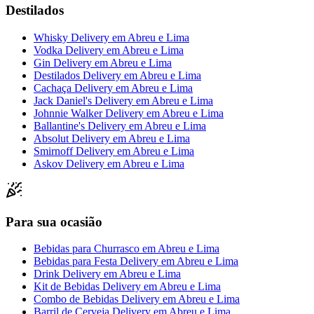
Destilados
Whisky Delivery
em
Abreu e Lima
Vodka Delivery
em
Abreu e Lima
Gin Delivery
em
Abreu e Lima
Destilados Delivery
em
Abreu e Lima
Cachaça Delivery
em
Abreu e Lima
Jack Daniel's Delivery
em
Abreu e Lima
Johnnie Walker Delivery
em
Abreu e Lima
Ballantine's Delivery
em
Abreu e Lima
Absolut Delivery
em
Abreu e Lima
Smirnoff Delivery
em
Abreu e Lima
Askov Delivery
em
Abreu e Lima
Para sua ocasião
Bebidas para Churrasco
em
Abreu e Lima
Bebidas para Festa Delivery
em
Abreu e Lima
Drink Delivery
em
Abreu e Lima
Kit de Bebidas Delivery
em
Abreu e Lima
Combo de Bebidas Delivery
em
Abreu e Lima
Barril de Cerveja Delivery
em
Abreu e Lima