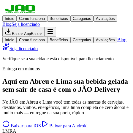
Início
Como funciona
Benefícios
Categorias
Avaliações
Blog
Seja licenciado
Baixar App
Baixar
Blog
Início
Como funciona
Benefícios
Categorias
Avaliações
Seja licenciado
Verifique se a sua cidade está disponível para licenciamento
Entrega em minutos
Aqui em
Abreu e Lima
sua bebida gelada
sem sair de casa
é com o JÃO Delivery
No JÃO em Abreu e Lima você tem todas as marcas de cervejas,
destilados, vinhos, energéticos, uma linha completa de zero álcool e
muito mais — entregue na sua porta, rápido.
Baixar para iOS
Baixar para Android
L
M
R
A