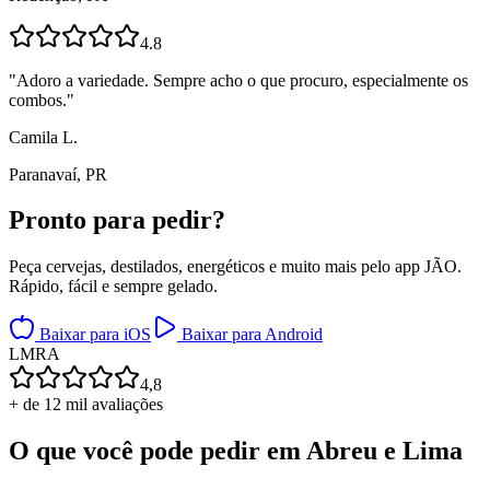
4.8
"
Adoro a variedade. Sempre acho o que procuro, especialmente os
combos.
"
Camila L.
Paranavaí, PR
Pronto para
pedir?
Peça cervejas, destilados, energéticos e muito mais pelo app JÃO.
Rápido, fácil e sempre gelado.
Baixar para iOS
Baixar para Android
L
M
R
A
4,8
+ de 12 mil avaliações
O que você pode pedir em
Abreu e Lima