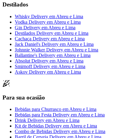
Destilados
Whisky Delivery
em
Abreu e Lima
Vodka Delivery
em
Abreu e Lima
Gin Delivery
em
Abreu e Lima
Destilados Delivery
em
Abreu e Lima
Cachaça Delivery
em
Abreu e Lima
Jack Daniel's Delivery
em
Abreu e Lima
Johnnie Walker Delivery
em
Abreu e Lima
Ballantine's Delivery
em
Abreu e Lima
Absolut Delivery
em
Abreu e Lima
Smirnoff Delivery
em
Abreu e Lima
Askov Delivery
em
Abreu e Lima
Para sua ocasião
Bebidas para Churrasco
em
Abreu e Lima
Bebidas para Festa Delivery
em
Abreu e Lima
Drink Delivery
em
Abreu e Lima
Kit de Bebidas Delivery
em
Abreu e Lima
Combo de Bebidas Delivery
em
Abreu e Lima
Barril de Cerveja Delivery
em
Abreu e Lima