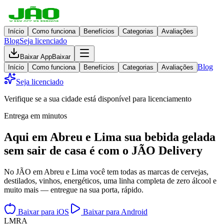
Início
Como funciona
Benefícios
Categorias
Avaliações
Blog
Seja licenciado
Baixar App
Baixar
Blog
Início
Como funciona
Benefícios
Categorias
Avaliações
Seja licenciado
Verifique se a sua cidade está disponível para licenciamento
Entrega em minutos
Aqui em
Abreu e Lima
sua bebida gelada
sem sair de casa
é com o JÃO Delivery
No JÃO em Abreu e Lima você tem todas as marcas de cervejas,
destilados, vinhos, energéticos, uma linha completa de zero álcool e
muito mais — entregue na sua porta, rápido.
Baixar para iOS
Baixar para Android
L
M
R
A