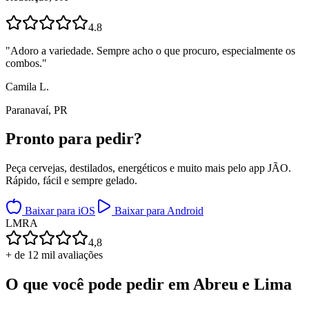
4.8
"
Adoro a variedade. Sempre acho o que procuro, especialmente os
combos.
"
Camila L.
Paranavaí, PR
Pronto para
pedir?
Peça cervejas, destilados, energéticos e muito mais pelo app JÃO.
Rápido, fácil e sempre gelado.
Baixar para iOS
Baixar para Android
L
M
R
A
4,8
+ de 12 mil avaliações
O que você pode pedir em
Abreu e Lima