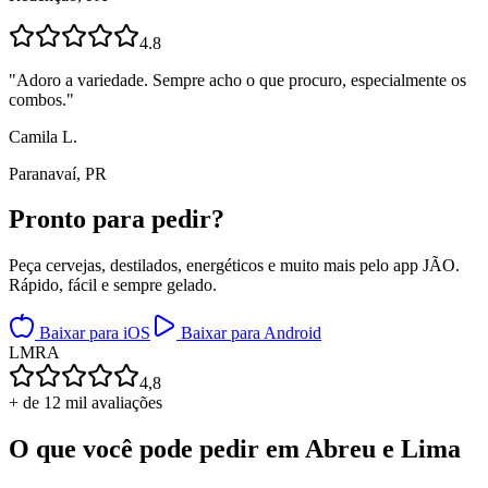
4.8
"
Adoro a variedade. Sempre acho o que procuro, especialmente os
combos.
"
Camila L.
Paranavaí, PR
Pronto para
pedir?
Peça cervejas, destilados, energéticos e muito mais pelo app JÃO.
Rápido, fácil e sempre gelado.
Baixar para iOS
Baixar para Android
L
M
R
A
4,8
+ de 12 mil avaliações
O que você pode pedir em
Abreu e Lima