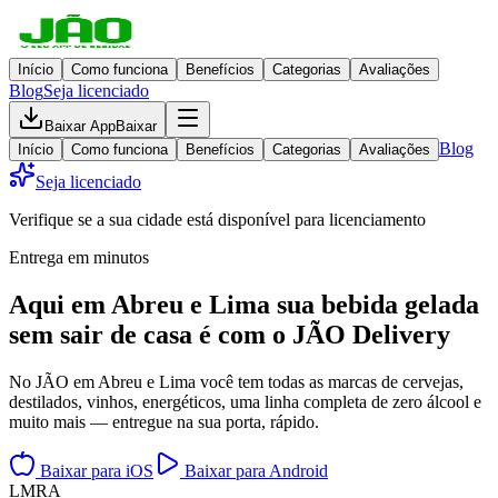
Início
Como funciona
Benefícios
Categorias
Avaliações
Blog
Seja licenciado
Baixar App
Baixar
Blog
Início
Como funciona
Benefícios
Categorias
Avaliações
Seja licenciado
Verifique se a sua cidade está disponível para licenciamento
Entrega em minutos
Aqui em
Abreu e Lima
sua bebida gelada
sem sair de casa
é com o JÃO Delivery
No JÃO em Abreu e Lima você tem todas as marcas de cervejas,
destilados, vinhos, energéticos, uma linha completa de zero álcool e
muito mais — entregue na sua porta, rápido.
Baixar para iOS
Baixar para Android
L
M
R
A