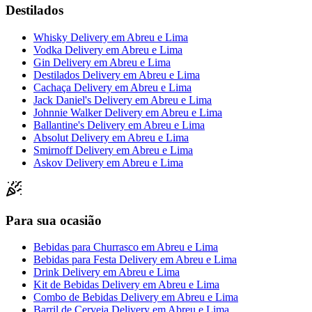
Destilados
Whisky Delivery
em
Abreu e Lima
Vodka Delivery
em
Abreu e Lima
Gin Delivery
em
Abreu e Lima
Destilados Delivery
em
Abreu e Lima
Cachaça Delivery
em
Abreu e Lima
Jack Daniel's Delivery
em
Abreu e Lima
Johnnie Walker Delivery
em
Abreu e Lima
Ballantine's Delivery
em
Abreu e Lima
Absolut Delivery
em
Abreu e Lima
Smirnoff Delivery
em
Abreu e Lima
Askov Delivery
em
Abreu e Lima
Para sua ocasião
Bebidas para Churrasco
em
Abreu e Lima
Bebidas para Festa Delivery
em
Abreu e Lima
Drink Delivery
em
Abreu e Lima
Kit de Bebidas Delivery
em
Abreu e Lima
Combo de Bebidas Delivery
em
Abreu e Lima
Barril de Cerveja Delivery
em
Abreu e Lima