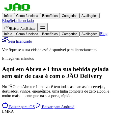
Início
Como funciona
Benefícios
Categorias
Avaliações
Blog
Seja licenciado
Baixar App
Baixar
Blog
Início
Como funciona
Benefícios
Categorias
Avaliações
Seja licenciado
Verifique se a sua cidade está disponível para licenciamento
Entrega em minutos
Aqui em
Abreu e Lima
sua bebida gelada
sem sair de casa
é com o JÃO Delivery
No JÃO em Abreu e Lima você tem todas as marcas de cervejas,
destilados, vinhos, energéticos, uma linha completa de zero álcool e
muito mais — entregue na sua porta, rápido.
Baixar para iOS
Baixar para Android
L
M
R
A