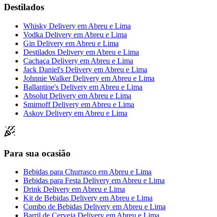
Destilados
Whisky Delivery
em
Abreu e Lima
Vodka Delivery
em
Abreu e Lima
Gin Delivery
em
Abreu e Lima
Destilados Delivery
em
Abreu e Lima
Cachaça Delivery
em
Abreu e Lima
Jack Daniel's Delivery
em
Abreu e Lima
Johnnie Walker Delivery
em
Abreu e Lima
Ballantine's Delivery
em
Abreu e Lima
Absolut Delivery
em
Abreu e Lima
Smirnoff Delivery
em
Abreu e Lima
Askov Delivery
em
Abreu e Lima
Para sua ocasião
Bebidas para Churrasco
em
Abreu e Lima
Bebidas para Festa Delivery
em
Abreu e Lima
Drink Delivery
em
Abreu e Lima
Kit de Bebidas Delivery
em
Abreu e Lima
Combo de Bebidas Delivery
em
Abreu e Lima
Barril de Cerveja Delivery
em
Abreu e Lima