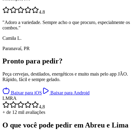
4.8
"
Adoro a variedade. Sempre acho o que procuro, especialmente os
combos.
"
Camila L.
Paranavaí, PR
Pronto para
pedir?
Peça cervejas, destilados, energéticos e muito mais pelo app JÃO.
Rápido, fácil e sempre gelado.
Baixar para iOS
Baixar para Android
L
M
R
A
4,8
+ de 12 mil avaliações
O que você pode pedir em
Abreu e Lima