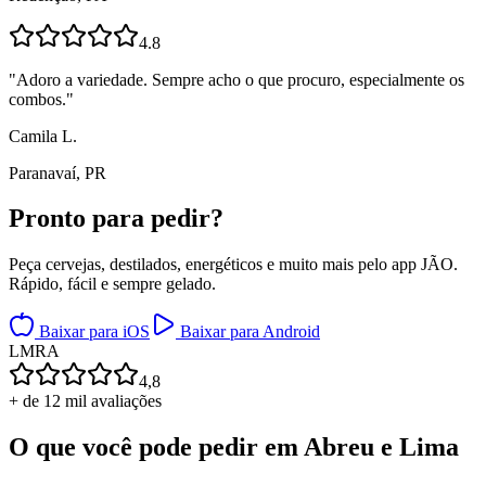
4.8
"
Adoro a variedade. Sempre acho o que procuro, especialmente os
combos.
"
Camila L.
Paranavaí, PR
Pronto para
pedir?
Peça cervejas, destilados, energéticos e muito mais pelo app JÃO.
Rápido, fácil e sempre gelado.
Baixar para iOS
Baixar para Android
L
M
R
A
4,8
+ de 12 mil avaliações
O que você pode pedir em
Abreu e Lima