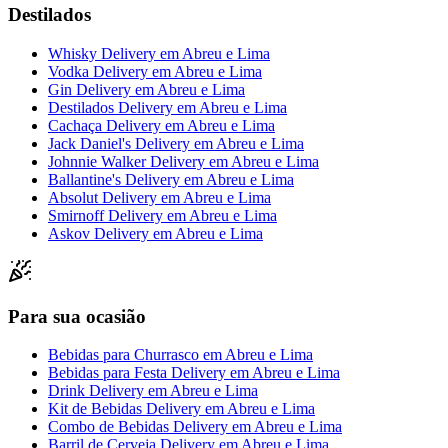
Destilados
Whisky Delivery
em
Abreu e Lima
Vodka Delivery
em
Abreu e Lima
Gin Delivery
em
Abreu e Lima
Destilados Delivery
em
Abreu e Lima
Cachaça Delivery
em
Abreu e Lima
Jack Daniel's Delivery
em
Abreu e Lima
Johnnie Walker Delivery
em
Abreu e Lima
Ballantine's Delivery
em
Abreu e Lima
Absolut Delivery
em
Abreu e Lima
Smirnoff Delivery
em
Abreu e Lima
Askov Delivery
em
Abreu e Lima
Para sua ocasião
Bebidas para Churrasco
em
Abreu e Lima
Bebidas para Festa Delivery
em
Abreu e Lima
Drink Delivery
em
Abreu e Lima
Kit de Bebidas Delivery
em
Abreu e Lima
Combo de Bebidas Delivery
em
Abreu e Lima
Barril de Cerveja Delivery
em
Abreu e Lima