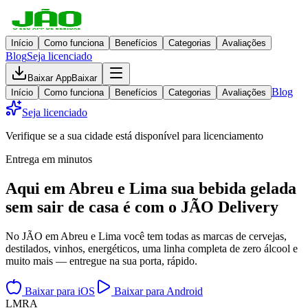
Início
Como funciona
Benefícios
Categorias
Avaliações
Blog
Seja licenciado
Baixar App
Baixar
Blog
Início
Como funciona
Benefícios
Categorias
Avaliações
Seja licenciado
Verifique se a sua cidade está disponível para licenciamento
Entrega em minutos
Aqui em
Abreu e Lima
sua bebida gelada
sem sair de casa
é com o JÃO Delivery
No JÃO em Abreu e Lima você tem todas as marcas de cervejas,
destilados, vinhos, energéticos, uma linha completa de zero álcool e
muito mais — entregue na sua porta, rápido.
Baixar para iOS
Baixar para Android
L
M
R
A