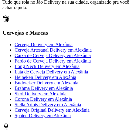
Tudo que rola no Jão Delivery na sua cidade, organizado pra você
achar rápido.
Cervejas e Marcas
Cerveja Delivery
em
Alexânia
Cerveja Artesanal Delivery
em
Alexânia
Caixa de Cerveja Delivery
em
Alexânia
Fardo de Cerveja Delivery
em
Alexânia
Long Neck Delivery
em
Alexânia
Lata de Cerveja Delivery
em
Alexânia
Heineken Delivery
em
Alexânia
Budweiser Delivery
em
Alexânia
Brahma Delivery
em
Alexânia
Skol Delivery
em
Alexânia
Corona Delivery
em
Alexânia
Stella Artois Delivery
em
Alexânia
Cerveja Original Delivery
em
Alexânia
Spaten Delivery
em
Alexânia