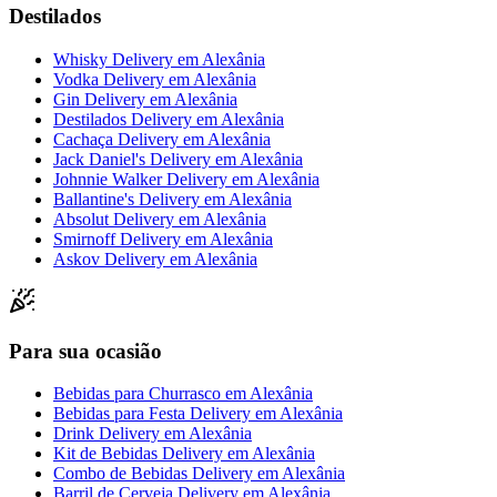
Destilados
Whisky Delivery
em
Alexânia
Vodka Delivery
em
Alexânia
Gin Delivery
em
Alexânia
Destilados Delivery
em
Alexânia
Cachaça Delivery
em
Alexânia
Jack Daniel's Delivery
em
Alexânia
Johnnie Walker Delivery
em
Alexânia
Ballantine's Delivery
em
Alexânia
Absolut Delivery
em
Alexânia
Smirnoff Delivery
em
Alexânia
Askov Delivery
em
Alexânia
Para sua ocasião
Bebidas para Churrasco
em
Alexânia
Bebidas para Festa Delivery
em
Alexânia
Drink Delivery
em
Alexânia
Kit de Bebidas Delivery
em
Alexânia
Combo de Bebidas Delivery
em
Alexânia
Barril de Cerveja Delivery
em
Alexânia