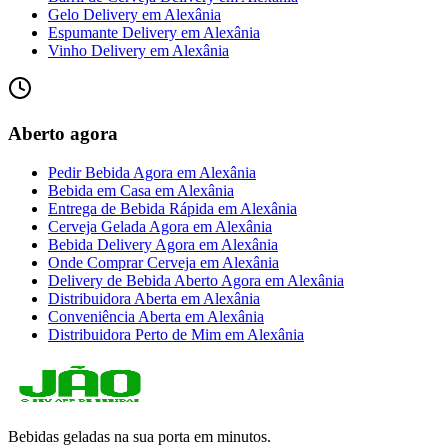
Gelo Delivery
em
Alexânia
Espumante Delivery
em
Alexânia
Vinho Delivery
em
Alexânia
Aberto agora
Pedir Bebida Agora
em
Alexânia
Bebida em Casa
em
Alexânia
Entrega de Bebida Rápida
em
Alexânia
Cerveja Gelada Agora
em
Alexânia
Bebida Delivery Agora
em
Alexânia
Onde Comprar Cerveja
em
Alexânia
Delivery de Bebida Aberto Agora
em
Alexânia
Distribuidora Aberta
em
Alexânia
Conveniência Aberta
em
Alexânia
Distribuidora Perto de Mim
em
Alexânia
Bebidas geladas na sua porta em minutos.