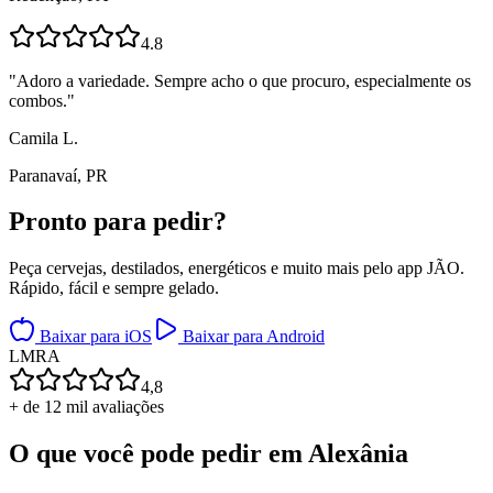
4.8
"
Adoro a variedade. Sempre acho o que procuro, especialmente os
combos.
"
Camila L.
Paranavaí, PR
Pronto para
pedir?
Peça cervejas, destilados, energéticos e muito mais pelo app JÃO.
Rápido, fácil e sempre gelado.
Baixar para iOS
Baixar para Android
L
M
R
A
4,8
+ de 12 mil avaliações
O que você pode pedir em
Alexânia