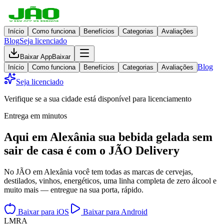
Início
Como funciona
Benefícios
Categorias
Avaliações
Blog
Seja licenciado
Baixar App
Baixar
Blog
Início
Como funciona
Benefícios
Categorias
Avaliações
Seja licenciado
Verifique se a sua cidade está disponível para licenciamento
Entrega em minutos
Aqui em
Alexânia
sua bebida gelada
sem
sair de casa
é com o JÃO Delivery
No JÃO em Alexânia você tem todas as marcas de cervejas,
destilados, vinhos, energéticos, uma linha completa de zero álcool e
muito mais — entregue na sua porta, rápido.
Baixar para iOS
Baixar para Android
L
M
R
A