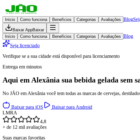
Blog
Sej
Início
Como funciona
Benefícios
Categorias
Avaliações
Baixar App
Baixar
Blog
Início
Como funciona
Benefícios
Categorias
Avaliações
Seja licenciado
Verifique se a sua cidade está disponível para licenciamento
Entrega em minutos
Aqui em
Alexânia
sua bebida gelada
sem sa
No JÃO em Alexânia você tem todas as marcas de cervejas, destilados,
Baixar para iOS
Baixar para Android
L
M
R
A
4,8
+ de 12 mil avaliações
Suas marcas favoritas