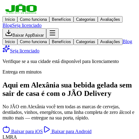
Início
Como funciona
Benefícios
Categorias
Avaliações
Blog
Seja licenciado
Baixar App
Baixar
Blog
Início
Como funciona
Benefícios
Categorias
Avaliações
Seja licenciado
Verifique se a sua cidade está disponível para licenciamento
Entrega em minutos
Aqui em
Alexânia
sua bebida gelada
sem
sair de casa
é com o JÃO Delivery
No JÃO em Alexânia você tem todas as marcas de cervejas,
destilados, vinhos, energéticos, uma linha completa de zero álcool e
muito mais — entregue na sua porta, rápido.
Baixar para iOS
Baixar para Android
L
M
R
A