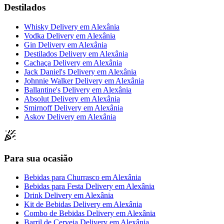
Destilados
Whisky Delivery
em
Alexânia
Vodka Delivery
em
Alexânia
Gin Delivery
em
Alexânia
Destilados Delivery
em
Alexânia
Cachaça Delivery
em
Alexânia
Jack Daniel's Delivery
em
Alexânia
Johnnie Walker Delivery
em
Alexânia
Ballantine's Delivery
em
Alexânia
Absolut Delivery
em
Alexânia
Smirnoff Delivery
em
Alexânia
Askov Delivery
em
Alexânia
Para sua ocasião
Bebidas para Churrasco
em
Alexânia
Bebidas para Festa Delivery
em
Alexânia
Drink Delivery
em
Alexânia
Kit de Bebidas Delivery
em
Alexânia
Combo de Bebidas Delivery
em
Alexânia
Barril de Cerveja Delivery
em
Alexânia