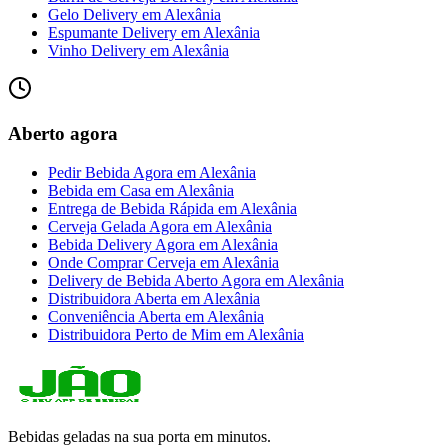
Gelo Delivery
em
Alexânia
Espumante Delivery
em
Alexânia
Vinho Delivery
em
Alexânia
Aberto agora
Pedir Bebida Agora
em
Alexânia
Bebida em Casa
em
Alexânia
Entrega de Bebida Rápida
em
Alexânia
Cerveja Gelada Agora
em
Alexânia
Bebida Delivery Agora
em
Alexânia
Onde Comprar Cerveja
em
Alexânia
Delivery de Bebida Aberto Agora
em
Alexânia
Distribuidora Aberta
em
Alexânia
Conveniência Aberta
em
Alexânia
Distribuidora Perto de Mim
em
Alexânia
Bebidas geladas na sua porta em minutos.