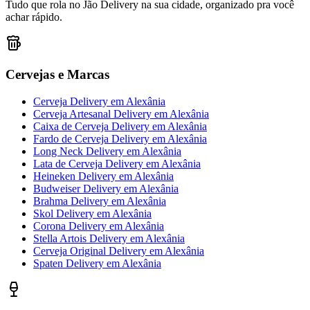
Tudo que rola no Jão Delivery na sua cidade, organizado pra você
achar rápido.
Cervejas e Marcas
Cerveja Delivery
em
Alexânia
Cerveja Artesanal Delivery
em
Alexânia
Caixa de Cerveja Delivery
em
Alexânia
Fardo de Cerveja Delivery
em
Alexânia
Long Neck Delivery
em
Alexânia
Lata de Cerveja Delivery
em
Alexânia
Heineken Delivery
em
Alexânia
Budweiser Delivery
em
Alexânia
Brahma Delivery
em
Alexânia
Skol Delivery
em
Alexânia
Corona Delivery
em
Alexânia
Stella Artois Delivery
em
Alexânia
Cerveja Original Delivery
em
Alexânia
Spaten Delivery
em
Alexânia