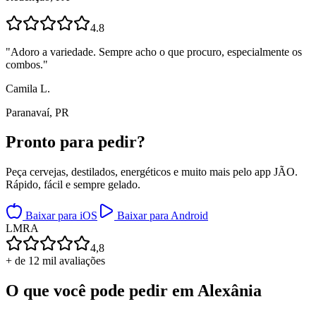
4.8
"
Adoro a variedade. Sempre acho o que procuro, especialmente os
combos.
"
Camila L.
Paranavaí, PR
Pronto para
pedir?
Peça cervejas, destilados, energéticos e muito mais pelo app JÃO.
Rápido, fácil e sempre gelado.
Baixar para iOS
Baixar para Android
L
M
R
A
4,8
+ de 12 mil avaliações
O que você pode pedir em
Alexânia