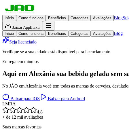
Blog
Sej
Início
Como funciona
Benefícios
Categorias
Avaliações
Baixar App
Baixar
Blog
Início
Como funciona
Benefícios
Categorias
Avaliações
Seja licenciado
Verifique se a sua cidade está disponível para licenciamento
Entrega em minutos
Aqui em
Alexânia
sua bebida gelada
sem sa
No JÃO em Alexânia você tem todas as marcas de cervejas, destilados,
Baixar para iOS
Baixar para Android
L
M
R
A
4,8
+ de 12 mil avaliações
Suas marcas favoritas