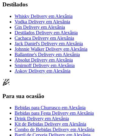
Destilados
Whisky Delivery
em
Alexânia
Vodka Delivery
em
Alexânia
Gin Delivery
em
Alexânia
Destilados Delivery
em
Alexânia
Cachaça Delivery
em
Alexânia
Jack Daniel's Delivery
em
Alexânia
Johnnie Walker Delivery
em
Alexânia
Ballantine's Delivery
em
Alexânia
Absolut Delivery
em
Alexânia
Smirnoff Delivery
em
Alexânia
Askov Delivery
em
Alexânia
Para sua ocasião
Bebidas para Churrasco
em
Alexânia
Bebidas para Festa Delivery
em
Alexânia
Drink Delivery
em
Alexânia
Kit de Bebidas Delivery
em
Alexânia
Combo de Bebidas Delivery
em
Alexânia
Barril de Cerveja Delivery
em
Alexânia