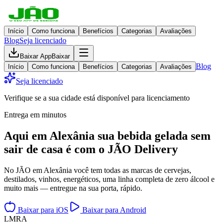
Início
Como funciona
Benefícios
Categorias
Avaliações
Blog
Seja licenciado
Baixar App
Baixar
Blog
Início
Como funciona
Benefícios
Categorias
Avaliações
Seja licenciado
Verifique se a sua cidade está disponível para licenciamento
Entrega em minutos
Aqui em
Alexânia
sua bebida gelada
sem
sair de casa
é com o JÃO Delivery
No JÃO em Alexânia você tem todas as marcas de cervejas,
destilados, vinhos, energéticos, uma linha completa de zero álcool e
muito mais — entregue na sua porta, rápido.
Baixar para iOS
Baixar para Android
L
M
R
A