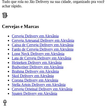
Tudo que rola no Jão Delivery na sua cidade, organizado pra você
achar rápido.
Cervejas e Marcas
Cerveja Delivery
em
Alexânia
Cerveja Artesanal Delivery
em
Alexânia
Caixa de Cerveja Delivery
em
Alexânia
Fardo de Cerveja Delivery
em
Alexânia
Long Neck Delivery
em
Alexânia
Lata de Cerveja Delivery
em
Alexânia
Heineken Delivery
em
Alexânia
Budweiser Delivery
em
Alexânia
Brahma Delivery
em
Alexânia
Skol Delivery
em
Alexânia
Corona Delivery
em
Alexânia
Stella Artois Delivery
em
Alexânia
Cerveja Original Delivery
em
Alexânia
Spaten Delivery
em
Alexânia