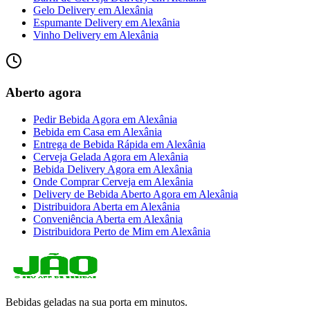
Gelo Delivery
em
Alexânia
Espumante Delivery
em
Alexânia
Vinho Delivery
em
Alexânia
Aberto agora
Pedir Bebida Agora
em
Alexânia
Bebida em Casa
em
Alexânia
Entrega de Bebida Rápida
em
Alexânia
Cerveja Gelada Agora
em
Alexânia
Bebida Delivery Agora
em
Alexânia
Onde Comprar Cerveja
em
Alexânia
Delivery de Bebida Aberto Agora
em
Alexânia
Distribuidora Aberta
em
Alexânia
Conveniência Aberta
em
Alexânia
Distribuidora Perto de Mim
em
Alexânia
Bebidas geladas na sua porta em minutos.