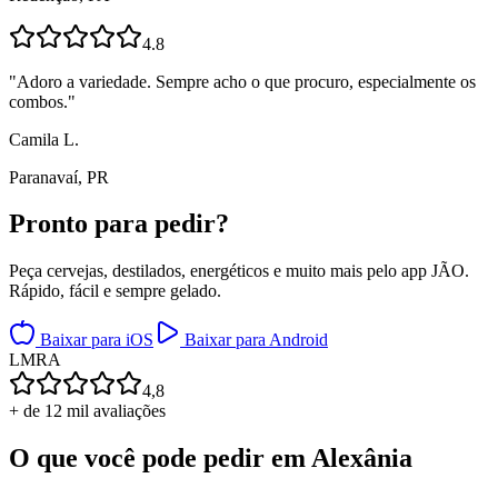
4.8
"
Adoro a variedade. Sempre acho o que procuro, especialmente os
combos.
"
Camila L.
Paranavaí, PR
Pronto para
pedir?
Peça cervejas, destilados, energéticos e muito mais pelo app JÃO.
Rápido, fácil e sempre gelado.
Baixar para iOS
Baixar para Android
L
M
R
A
4,8
+ de 12 mil avaliações
O que você pode pedir em
Alexânia