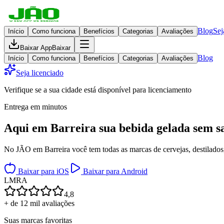
Blog
Sej
Início
Como funciona
Benefícios
Categorias
Avaliações
Baixar App
Baixar
Blog
Início
Como funciona
Benefícios
Categorias
Avaliações
Seja licenciado
Verifique se a sua cidade está disponível para licenciamento
Entrega em minutos
Aqui em
Barreira
sua bebida gelada
sem sa
No JÃO em Barreira você tem todas as marcas de cervejas, destilados,
Baixar para iOS
Baixar para Android
L
M
R
A
4,8
+ de 12 mil avaliações
Suas marcas favoritas