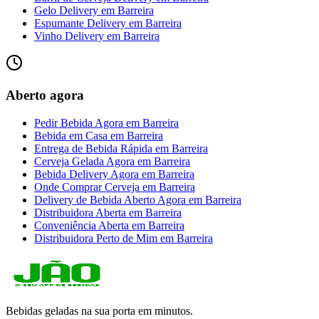
Gelo Delivery
em
Barreira
Espumante Delivery
em
Barreira
Vinho Delivery
em
Barreira
Aberto agora
Pedir Bebida Agora
em
Barreira
Bebida em Casa
em
Barreira
Entrega de Bebida Rápida
em
Barreira
Cerveja Gelada Agora
em
Barreira
Bebida Delivery Agora
em
Barreira
Onde Comprar Cerveja
em
Barreira
Delivery de Bebida Aberto Agora
em
Barreira
Distribuidora Aberta
em
Barreira
Conveniência Aberta
em
Barreira
Distribuidora Perto de Mim
em
Barreira
Bebidas geladas na sua porta em minutos.