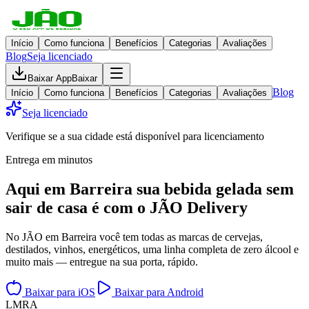
Início
Como funciona
Benefícios
Categorias
Avaliações
Blog
Seja licenciado
Baixar App
Baixar
Blog
Início
Como funciona
Benefícios
Categorias
Avaliações
Seja licenciado
Verifique se a sua cidade está disponível para licenciamento
Entrega em minutos
Aqui em
Barreira
sua bebida gelada
sem
sair de casa
é com o JÃO Delivery
No JÃO em Barreira você tem todas as marcas de cervejas,
destilados, vinhos, energéticos, uma linha completa de zero álcool e
muito mais — entregue na sua porta, rápido.
Baixar para iOS
Baixar para Android
L
M
R
A