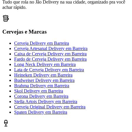
Tudo que rola no Jão Delivery na sua cidade, organizado pra você
achar rápido.
Cervejas e Marcas
Cerveja Delivery
em
Barreira
Cerveja Artesanal Delivery
em
Barreira
Caixa de Cerveja Delivery
em
Barreira
Fardo de Cerveja Delivery
em
Barreira
Long Neck Delivery
em
Barreira
Lata de Cerveja Delivery
em
Barreira
Heineken Delivery
em
Barreira
Budweiser Delivery
em
Barreira
Brahma Delivery
em
Barreira
Skol Delivery
em
Barreira
Corona Delivery
em
Barreira
Stella Artois Delivery
em
Barreira
Cerveja Original Delivery
em
Barreira
Spaten Delivery
em
Barreira