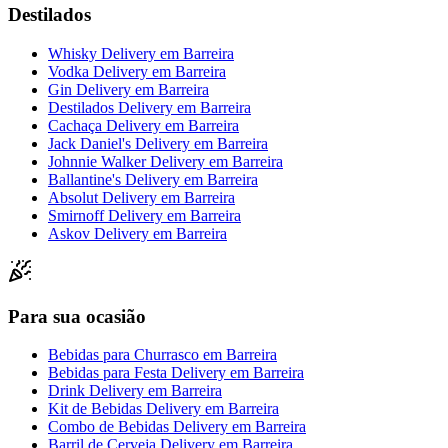
Destilados
Whisky Delivery
em
Barreira
Vodka Delivery
em
Barreira
Gin Delivery
em
Barreira
Destilados Delivery
em
Barreira
Cachaça Delivery
em
Barreira
Jack Daniel's Delivery
em
Barreira
Johnnie Walker Delivery
em
Barreira
Ballantine's Delivery
em
Barreira
Absolut Delivery
em
Barreira
Smirnoff Delivery
em
Barreira
Askov Delivery
em
Barreira
Para sua ocasião
Bebidas para Churrasco
em
Barreira
Bebidas para Festa Delivery
em
Barreira
Drink Delivery
em
Barreira
Kit de Bebidas Delivery
em
Barreira
Combo de Bebidas Delivery
em
Barreira
Barril de Cerveja Delivery
em
Barreira