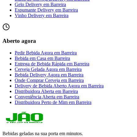
Gelo Delivery
em
Barreira
Espumante Delivery
em
Barreira
Vinho Delivery
em
Barreira
Aberto agora
Pedir Bebida Agora
em
Barreira
Bebida em Casa
em
Barreira
Entrega de Bebida Rápida
em
Barreira
Cerveja Gelada Agora
em
Barreira
Bebida Delivery Agora
em
Barreira
Onde Comprar Cerveja
em
Barreira
Delivery de Bebida Aberto Agora
em
Barreira
Distribuidora Aberta
em
Barreira
Conveniência Aberta
em
Barreira
Distribuidora Perto de Mim
em
Barreira
Bebidas geladas na sua porta em minutos.