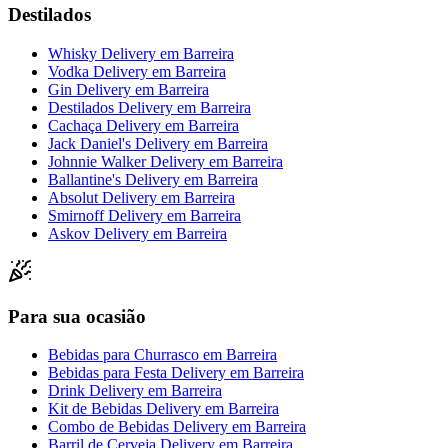
Destilados
Whisky Delivery
em
Barreira
Vodka Delivery
em
Barreira
Gin Delivery
em
Barreira
Destilados Delivery
em
Barreira
Cachaça Delivery
em
Barreira
Jack Daniel's Delivery
em
Barreira
Johnnie Walker Delivery
em
Barreira
Ballantine's Delivery
em
Barreira
Absolut Delivery
em
Barreira
Smirnoff Delivery
em
Barreira
Askov Delivery
em
Barreira
Para sua ocasião
Bebidas para Churrasco
em
Barreira
Bebidas para Festa Delivery
em
Barreira
Drink Delivery
em
Barreira
Kit de Bebidas Delivery
em
Barreira
Combo de Bebidas Delivery
em
Barreira
Barril de Cerveja Delivery
em
Barreira