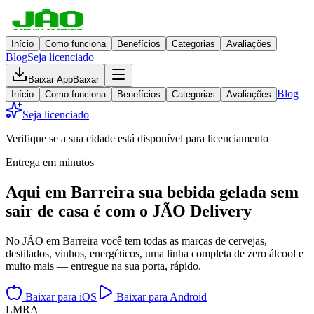
Início
Como funciona
Benefícios
Categorias
Avaliações
Blog
Seja licenciado
Baixar App
Baixar
Blog
Início
Como funciona
Benefícios
Categorias
Avaliações
Seja licenciado
Verifique se a sua cidade está disponível para licenciamento
Entrega em minutos
Aqui em
Barreira
sua bebida gelada
sem
sair de casa
é com o JÃO Delivery
No JÃO em Barreira você tem todas as marcas de cervejas,
destilados, vinhos, energéticos, uma linha completa de zero álcool e
muito mais — entregue na sua porta, rápido.
Baixar para iOS
Baixar para Android
L
M
R
A