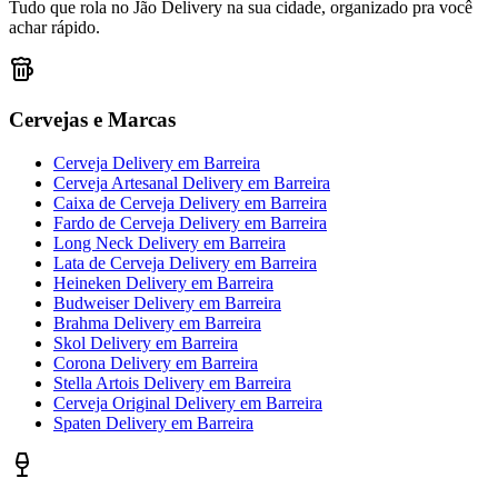
Tudo que rola no Jão Delivery na sua cidade, organizado pra você
achar rápido.
Cervejas e Marcas
Cerveja Delivery
em
Barreira
Cerveja Artesanal Delivery
em
Barreira
Caixa de Cerveja Delivery
em
Barreira
Fardo de Cerveja Delivery
em
Barreira
Long Neck Delivery
em
Barreira
Lata de Cerveja Delivery
em
Barreira
Heineken Delivery
em
Barreira
Budweiser Delivery
em
Barreira
Brahma Delivery
em
Barreira
Skol Delivery
em
Barreira
Corona Delivery
em
Barreira
Stella Artois Delivery
em
Barreira
Cerveja Original Delivery
em
Barreira
Spaten Delivery
em
Barreira