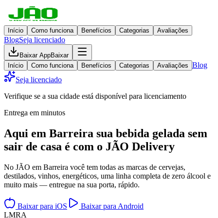
Início
Como funciona
Benefícios
Categorias
Avaliações
Blog
Seja licenciado
Baixar App
Baixar
Blog
Início
Como funciona
Benefícios
Categorias
Avaliações
Seja licenciado
Verifique se a sua cidade está disponível para licenciamento
Entrega em minutos
Aqui em
Barreira
sua bebida gelada
sem
sair de casa
é com o JÃO Delivery
No JÃO em Barreira você tem todas as marcas de cervejas,
destilados, vinhos, energéticos, uma linha completa de zero álcool e
muito mais — entregue na sua porta, rápido.
Baixar para iOS
Baixar para Android
L
M
R
A