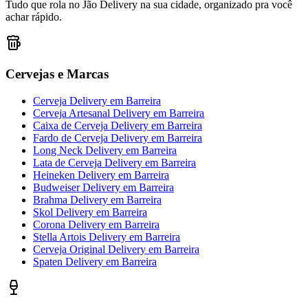
Tudo que rola no Jão Delivery na sua cidade, organizado pra você
achar rápido.
Cervejas e Marcas
Cerveja Delivery
em
Barreira
Cerveja Artesanal Delivery
em
Barreira
Caixa de Cerveja Delivery
em
Barreira
Fardo de Cerveja Delivery
em
Barreira
Long Neck Delivery
em
Barreira
Lata de Cerveja Delivery
em
Barreira
Heineken Delivery
em
Barreira
Budweiser Delivery
em
Barreira
Brahma Delivery
em
Barreira
Skol Delivery
em
Barreira
Corona Delivery
em
Barreira
Stella Artois Delivery
em
Barreira
Cerveja Original Delivery
em
Barreira
Spaten Delivery
em
Barreira