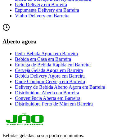
Gelo Delivery
em
Barreira
Espumante Delivery
em
Barreira
Vinho Delivery
em
Barreira
Aberto agora
Pedir Bebida Agora
em
Barreira
Bebida em Casa
em
Barreira
Entrega de Bebida Rápida
em
Barreira
Cerveja Gelada Agora
em
Barreira
Bebida Delivery Agora
em
Barreira
Onde Comprar Cerveja
em
Barreira
Delivery de Bebida Aberto Agora
em
Barreira
Distribuidora Aberta
em
Barreira
Conveniência Aberta
em
Barreira
Distribuidora Perto de Mim
em
Barreira
Bebidas geladas na sua porta em minutos.