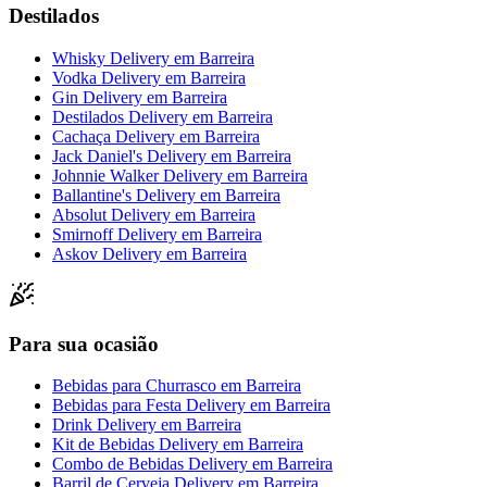
Destilados
Whisky Delivery
em
Barreira
Vodka Delivery
em
Barreira
Gin Delivery
em
Barreira
Destilados Delivery
em
Barreira
Cachaça Delivery
em
Barreira
Jack Daniel's Delivery
em
Barreira
Johnnie Walker Delivery
em
Barreira
Ballantine's Delivery
em
Barreira
Absolut Delivery
em
Barreira
Smirnoff Delivery
em
Barreira
Askov Delivery
em
Barreira
Para sua ocasião
Bebidas para Churrasco
em
Barreira
Bebidas para Festa Delivery
em
Barreira
Drink Delivery
em
Barreira
Kit de Bebidas Delivery
em
Barreira
Combo de Bebidas Delivery
em
Barreira
Barril de Cerveja Delivery
em
Barreira