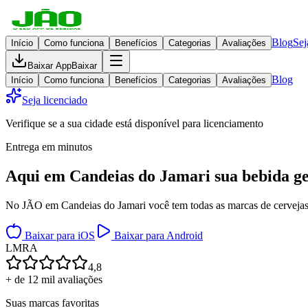
Blog
Sej
Início
Como funciona
Benefícios
Categorias
Avaliações
Baixar App
Baixar
Blog
Início
Como funciona
Benefícios
Categorias
Avaliações
Seja licenciado
Verifique se a sua cidade está disponível para licenciamento
Entrega em minutos
Aqui em
Candeias do Jamari
sua bebida g
No JÃO em Candeias do Jamari você tem todas as marcas de cervejas, d
Baixar para iOS
Baixar para Android
L
M
R
A
4,8
+ de 12 mil avaliações
Suas marcas favoritas