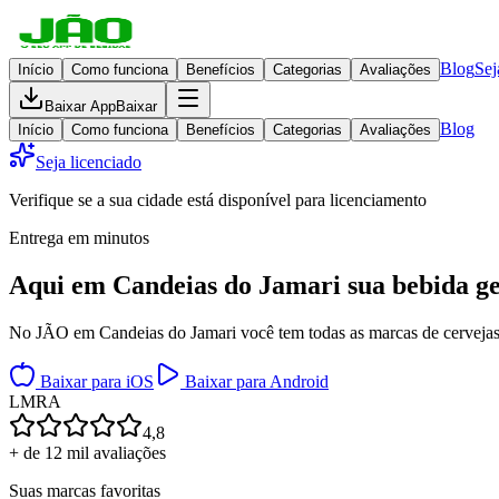
Blog
Sej
Início
Como funciona
Benefícios
Categorias
Avaliações
Baixar App
Baixar
Blog
Início
Como funciona
Benefícios
Categorias
Avaliações
Seja licenciado
Verifique se a sua cidade está disponível para licenciamento
Entrega em minutos
Aqui em
Candeias do Jamari
sua bebida g
No JÃO em Candeias do Jamari você tem todas as marcas de cervejas, d
Baixar para iOS
Baixar para Android
L
M
R
A
4,8
+ de 12 mil avaliações
Suas marcas favoritas