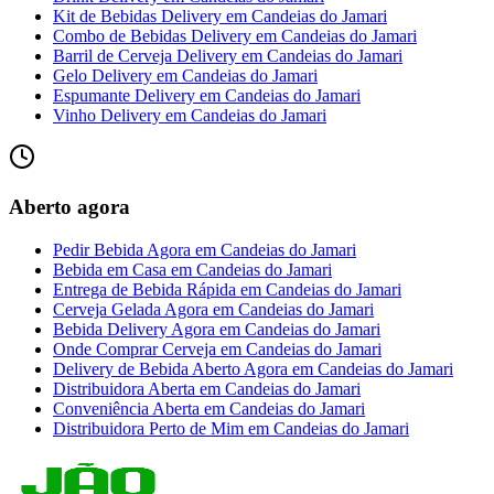
Kit de Bebidas Delivery
em
Candeias do Jamari
Combo de Bebidas Delivery
em
Candeias do Jamari
Barril de Cerveja Delivery
em
Candeias do Jamari
Gelo Delivery
em
Candeias do Jamari
Espumante Delivery
em
Candeias do Jamari
Vinho Delivery
em
Candeias do Jamari
Aberto agora
Pedir Bebida Agora
em
Candeias do Jamari
Bebida em Casa
em
Candeias do Jamari
Entrega de Bebida Rápida
em
Candeias do Jamari
Cerveja Gelada Agora
em
Candeias do Jamari
Bebida Delivery Agora
em
Candeias do Jamari
Onde Comprar Cerveja
em
Candeias do Jamari
Delivery de Bebida Aberto Agora
em
Candeias do Jamari
Distribuidora Aberta
em
Candeias do Jamari
Conveniência Aberta
em
Candeias do Jamari
Distribuidora Perto de Mim
em
Candeias do Jamari