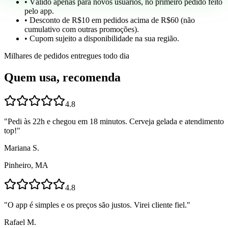
• Válido apenas para novos usuários, no primeiro pedido feito
pelo app.
• Desconto de R$10 em pedidos acima de R$60 (não
cumulativo com outras promoções).
• Cupom sujeito a disponibilidade na sua região.
Milhares de pedidos entregues todo dia
Quem usa, recomenda
4.8
"
Pedi às 22h e chegou em 18 minutos. Cerveja gelada e atendimento
top!
"
Mariana S.
Pinheiro, MA
4.8
"
O app é simples e os preços são justos. Virei cliente fiel.
"
Rafael M.