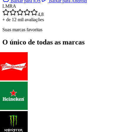
Baixar para iOS
Baixar para Android
L
M
R
A
4,8
+ de 12 mil avaliações
Suas marcas favoritas
O único de todas as marcas