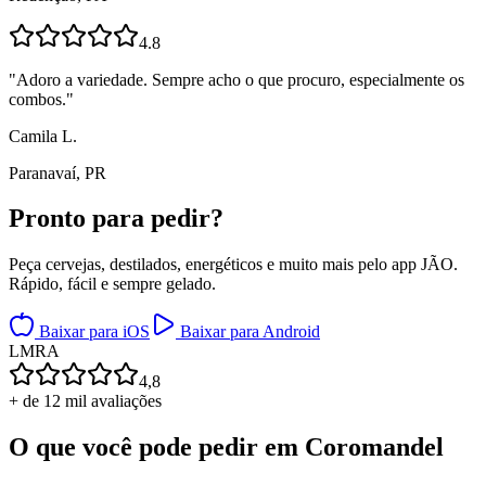
4.8
"
Adoro a variedade. Sempre acho o que procuro, especialmente os
combos.
"
Camila L.
Paranavaí, PR
Pronto para
pedir?
Peça cervejas, destilados, energéticos e muito mais pelo app JÃO.
Rápido, fácil e sempre gelado.
Baixar para iOS
Baixar para Android
L
M
R
A
4,8
+ de 12 mil avaliações
O que você pode pedir em
Coromandel