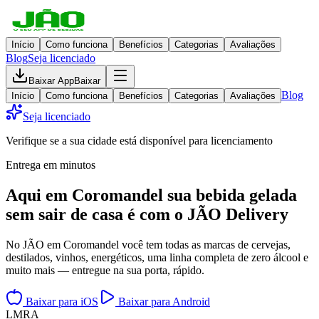
Início
Como funciona
Benefícios
Categorias
Avaliações
Blog
Seja licenciado
Baixar App
Baixar
Blog
Início
Como funciona
Benefícios
Categorias
Avaliações
Seja licenciado
Verifique se a sua cidade está disponível para licenciamento
Entrega em minutos
Aqui em
Coromandel
sua bebida gelada
sem sair de casa
é com o JÃO Delivery
No JÃO em Coromandel você tem todas as marcas de cervejas,
destilados, vinhos, energéticos, uma linha completa de zero álcool e
muito mais — entregue na sua porta, rápido.
Baixar para iOS
Baixar para Android
L
M
R
A