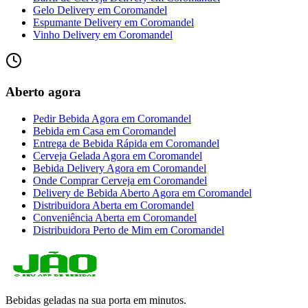
Gelo Delivery
em
Coromandel
Espumante Delivery
em
Coromandel
Vinho Delivery
em
Coromandel
Aberto agora
Pedir Bebida Agora
em
Coromandel
Bebida em Casa
em
Coromandel
Entrega de Bebida Rápida
em
Coromandel
Cerveja Gelada Agora
em
Coromandel
Bebida Delivery Agora
em
Coromandel
Onde Comprar Cerveja
em
Coromandel
Delivery de Bebida Aberto Agora
em
Coromandel
Distribuidora Aberta
em
Coromandel
Conveniência Aberta
em
Coromandel
Distribuidora Perto de Mim
em
Coromandel
Bebidas geladas na sua porta em minutos.