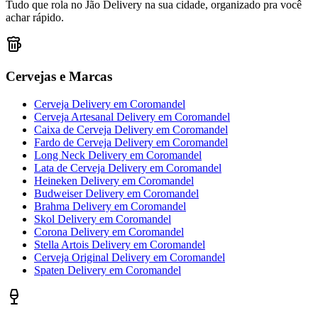
Tudo que rola no Jão Delivery na sua cidade, organizado pra você
achar rápido.
Cervejas e Marcas
Cerveja Delivery
em
Coromandel
Cerveja Artesanal Delivery
em
Coromandel
Caixa de Cerveja Delivery
em
Coromandel
Fardo de Cerveja Delivery
em
Coromandel
Long Neck Delivery
em
Coromandel
Lata de Cerveja Delivery
em
Coromandel
Heineken Delivery
em
Coromandel
Budweiser Delivery
em
Coromandel
Brahma Delivery
em
Coromandel
Skol Delivery
em
Coromandel
Corona Delivery
em
Coromandel
Stella Artois Delivery
em
Coromandel
Cerveja Original Delivery
em
Coromandel
Spaten Delivery
em
Coromandel