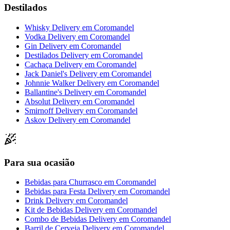
Destilados
Whisky Delivery
em
Coromandel
Vodka Delivery
em
Coromandel
Gin Delivery
em
Coromandel
Destilados Delivery
em
Coromandel
Cachaça Delivery
em
Coromandel
Jack Daniel's Delivery
em
Coromandel
Johnnie Walker Delivery
em
Coromandel
Ballantine's Delivery
em
Coromandel
Absolut Delivery
em
Coromandel
Smirnoff Delivery
em
Coromandel
Askov Delivery
em
Coromandel
Para sua ocasião
Bebidas para Churrasco
em
Coromandel
Bebidas para Festa Delivery
em
Coromandel
Drink Delivery
em
Coromandel
Kit de Bebidas Delivery
em
Coromandel
Combo de Bebidas Delivery
em
Coromandel
Barril de Cerveja Delivery
em
Coromandel