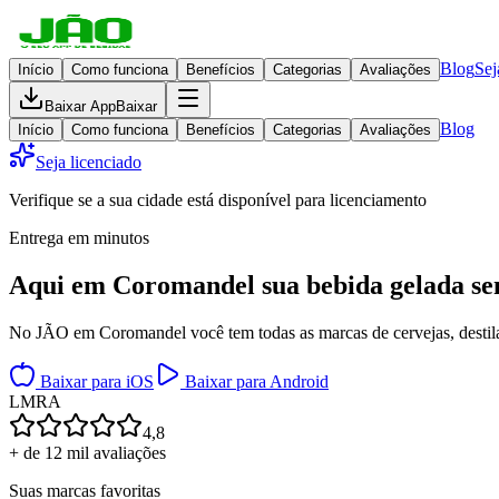
Blog
Sej
Início
Como funciona
Benefícios
Categorias
Avaliações
Baixar App
Baixar
Blog
Início
Como funciona
Benefícios
Categorias
Avaliações
Seja licenciado
Verifique se a sua cidade está disponível para licenciamento
Entrega em minutos
Aqui em
Coromandel
sua bebida gelada
se
No JÃO em Coromandel você tem todas as marcas de cervejas, destilad
Baixar para iOS
Baixar para Android
L
M
R
A
4,8
+ de 12 mil avaliações
Suas marcas favoritas