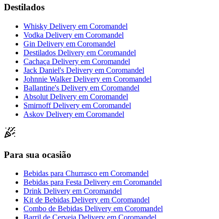
Destilados
Whisky Delivery
em
Coromandel
Vodka Delivery
em
Coromandel
Gin Delivery
em
Coromandel
Destilados Delivery
em
Coromandel
Cachaça Delivery
em
Coromandel
Jack Daniel's Delivery
em
Coromandel
Johnnie Walker Delivery
em
Coromandel
Ballantine's Delivery
em
Coromandel
Absolut Delivery
em
Coromandel
Smirnoff Delivery
em
Coromandel
Askov Delivery
em
Coromandel
Para sua ocasião
Bebidas para Churrasco
em
Coromandel
Bebidas para Festa Delivery
em
Coromandel
Drink Delivery
em
Coromandel
Kit de Bebidas Delivery
em
Coromandel
Combo de Bebidas Delivery
em
Coromandel
Barril de Cerveja Delivery
em
Coromandel