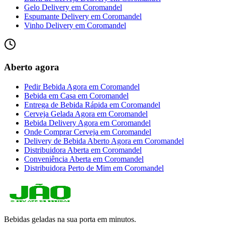
Gelo Delivery
em
Coromandel
Espumante Delivery
em
Coromandel
Vinho Delivery
em
Coromandel
Aberto agora
Pedir Bebida Agora
em
Coromandel
Bebida em Casa
em
Coromandel
Entrega de Bebida Rápida
em
Coromandel
Cerveja Gelada Agora
em
Coromandel
Bebida Delivery Agora
em
Coromandel
Onde Comprar Cerveja
em
Coromandel
Delivery de Bebida Aberto Agora
em
Coromandel
Distribuidora Aberta
em
Coromandel
Conveniência Aberta
em
Coromandel
Distribuidora Perto de Mim
em
Coromandel
Bebidas geladas na sua porta em minutos.