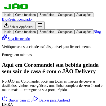
Início
Como funciona
Benefícios
Categorias
Avaliações
Blog
Seja licenciado
Baixar App
Baixar
Blog
Início
Como funciona
Benefícios
Categorias
Avaliações
Seja licenciado
Verifique se a sua cidade está disponível para licenciamento
Entrega em minutos
Aqui em
Coromandel
sua bebida gelada
sem sair de casa
é com o JÃO Delivery
No JÃO em Coromandel você tem todas as marcas de cervejas,
destilados, vinhos, energéticos, uma linha completa de zero álcool e
muito mais — entregue na sua porta, rápido.
Baixar para iOS
Baixar para Android
L
M
R
A