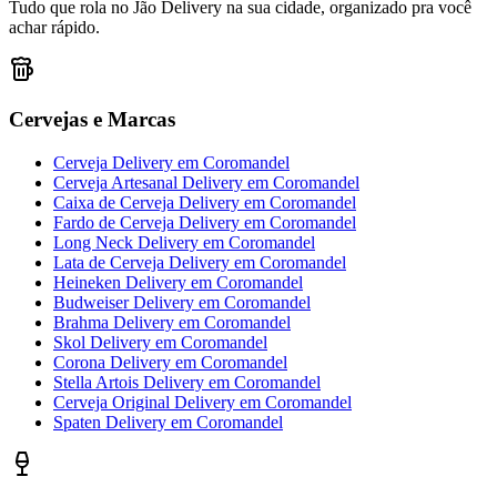
Tudo que rola no Jão Delivery na sua cidade, organizado pra você
achar rápido.
Cervejas e Marcas
Cerveja Delivery
em
Coromandel
Cerveja Artesanal Delivery
em
Coromandel
Caixa de Cerveja Delivery
em
Coromandel
Fardo de Cerveja Delivery
em
Coromandel
Long Neck Delivery
em
Coromandel
Lata de Cerveja Delivery
em
Coromandel
Heineken Delivery
em
Coromandel
Budweiser Delivery
em
Coromandel
Brahma Delivery
em
Coromandel
Skol Delivery
em
Coromandel
Corona Delivery
em
Coromandel
Stella Artois Delivery
em
Coromandel
Cerveja Original Delivery
em
Coromandel
Spaten Delivery
em
Coromandel