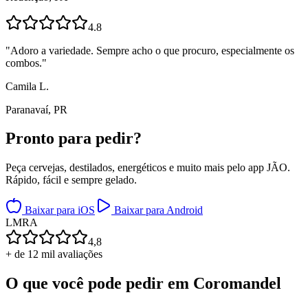
4.8
"
Adoro a variedade. Sempre acho o que procuro, especialmente os
combos.
"
Camila L.
Paranavaí, PR
Pronto para
pedir?
Peça cervejas, destilados, energéticos e muito mais pelo app JÃO.
Rápido, fácil e sempre gelado.
Baixar para iOS
Baixar para Android
L
M
R
A
4,8
+ de 12 mil avaliações
O que você pode pedir em
Coromandel