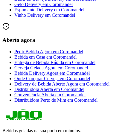
Gelo Delivery
em
Coromandel
Espumante Delivery
em
Coromandel
Vinho Delivery
em
Coromandel
Aberto agora
Pedir Bebida Agora
em
Coromandel
Bebida em Casa
em
Coromandel
Entrega de Bebida Rápida
em
Coromandel
Cerveja Gelada Agora
em
Coromandel
Bebida Delivery Agora
em
Coromandel
Onde Comprar Cerveja
em
Coromandel
Delivery de Bebida Aberto Agora
em
Coromandel
Distribuidora Aberta
em
Coromandel
Conveniência Aberta
em
Coromandel
Distribuidora Perto de Mim
em
Coromandel
Bebidas geladas na sua porta em minutos.