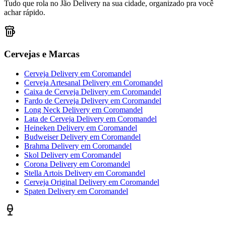
Tudo que rola no Jão Delivery na sua cidade, organizado pra você
achar rápido.
Cervejas e Marcas
Cerveja Delivery
em
Coromandel
Cerveja Artesanal Delivery
em
Coromandel
Caixa de Cerveja Delivery
em
Coromandel
Fardo de Cerveja Delivery
em
Coromandel
Long Neck Delivery
em
Coromandel
Lata de Cerveja Delivery
em
Coromandel
Heineken Delivery
em
Coromandel
Budweiser Delivery
em
Coromandel
Brahma Delivery
em
Coromandel
Skol Delivery
em
Coromandel
Corona Delivery
em
Coromandel
Stella Artois Delivery
em
Coromandel
Cerveja Original Delivery
em
Coromandel
Spaten Delivery
em
Coromandel