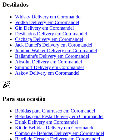
Destilados
Whisky Delivery
em
Coromandel
Vodka Delivery
em
Coromandel
Gin Delivery
em
Coromandel
Destilados Delivery
em
Coromandel
Cachaça Delivery
em
Coromandel
Jack Daniel's Delivery
em
Coromandel
Johnnie Walker Delivery
em
Coromandel
Ballantine's Delivery
em
Coromandel
Absolut Delivery
em
Coromandel
Smirnoff Delivery
em
Coromandel
Askov Delivery
em
Coromandel
Para sua ocasião
Bebidas para Churrasco
em
Coromandel
Bebidas para Festa Delivery
em
Coromandel
Drink Delivery
em
Coromandel
Kit de Bebidas Delivery
em
Coromandel
Combo de Bebidas Delivery
em
Coromandel
Barril de Cerveja Delivery
em
Coromandel