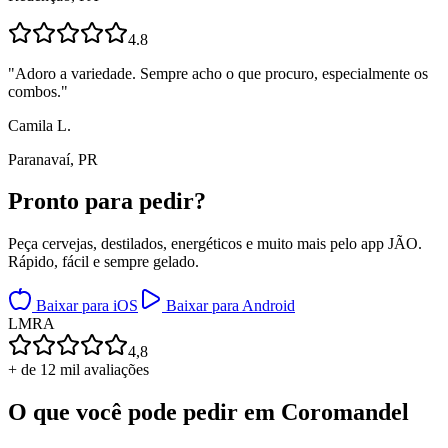
4.8
"
Adoro a variedade. Sempre acho o que procuro, especialmente os
combos.
"
Camila L.
Paranavaí, PR
Pronto para
pedir?
Peça cervejas, destilados, energéticos e muito mais pelo app JÃO.
Rápido, fácil e sempre gelado.
Baixar para iOS
Baixar para Android
L
M
R
A
4,8
+ de 12 mil avaliações
O que você pode pedir em
Coromandel