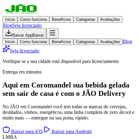
Início
Como funciona
Benefícios
Categorias
Avaliações
Blog
Seja licenciado
Baixar App
Baixar
Blog
Início
Como funciona
Benefícios
Categorias
Avaliações
Seja licenciado
Verifique se a sua cidade está disponível para licenciamento
Entrega em minutos
Aqui em
Coromandel
sua bebida gelada
sem sair de casa
é com o JÃO Delivery
No JÃO em Coromandel você tem todas as marcas de cervejas,
destilados, vinhos, energéticos, uma linha completa de zero álcool e
muito mais — entregue na sua porta, rápido.
Baixar para iOS
Baixar para Android
L
M
R
A