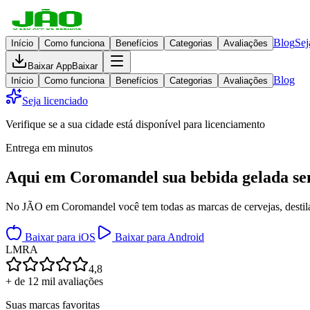
Blog
Sej
Início
Como funciona
Benefícios
Categorias
Avaliações
Baixar App
Baixar
Blog
Início
Como funciona
Benefícios
Categorias
Avaliações
Seja licenciado
Verifique se a sua cidade está disponível para licenciamento
Entrega em minutos
Aqui em
Coromandel
sua bebida gelada
se
No JÃO em Coromandel você tem todas as marcas de cervejas, destilad
Baixar para iOS
Baixar para Android
L
M
R
A
4,8
+ de 12 mil avaliações
Suas marcas favoritas