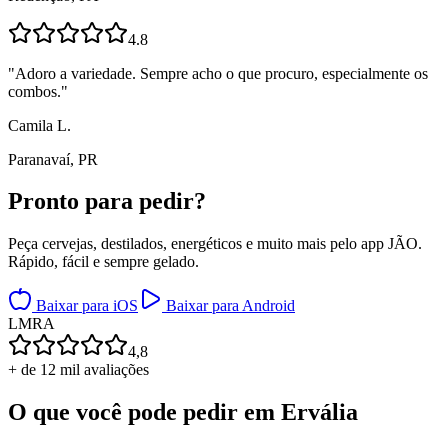
4.8
"
Adoro a variedade. Sempre acho o que procuro, especialmente os
combos.
"
Camila L.
Paranavaí, PR
Pronto para
pedir?
Peça cervejas, destilados, energéticos e muito mais pelo app JÃO.
Rápido, fácil e sempre gelado.
Baixar para iOS
Baixar para Android
L
M
R
A
4,8
+ de 12 mil avaliações
O que você pode pedir em
Ervália