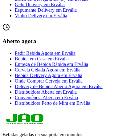
Gelo Delivery
em
Ervália
Espumante Delivery
em
Ervália
Vinho Delivery
em
Ervália
Aberto agora
Pedir Bebida Agora
em
Ervália
Bebida em Casa
em
Ervália
Entrega de Bebida Rápida
em
Ervália
Cerveja Gelada Agora
em
Ervália
Bebida Delivery Agora
em
Ervália
Onde Comprar Cerveja
em
Ervália
Delivery de Bebida Aberto Agora
em
Ervália
Distribuidora Aberta
em
Ervália
Conveniência Aberta
em
Ervália
Distribuidora Perto de Mim
em
Ervália
Bebidas geladas na sua porta em minutos.