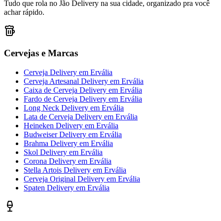
Tudo que rola no Jão Delivery na sua cidade, organizado pra você
achar rápido.
Cervejas e Marcas
Cerveja Delivery
em
Ervália
Cerveja Artesanal Delivery
em
Ervália
Caixa de Cerveja Delivery
em
Ervália
Fardo de Cerveja Delivery
em
Ervália
Long Neck Delivery
em
Ervália
Lata de Cerveja Delivery
em
Ervália
Heineken Delivery
em
Ervália
Budweiser Delivery
em
Ervália
Brahma Delivery
em
Ervália
Skol Delivery
em
Ervália
Corona Delivery
em
Ervália
Stella Artois Delivery
em
Ervália
Cerveja Original Delivery
em
Ervália
Spaten Delivery
em
Ervália