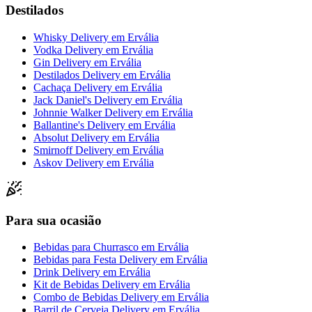
Destilados
Whisky Delivery
em
Ervália
Vodka Delivery
em
Ervália
Gin Delivery
em
Ervália
Destilados Delivery
em
Ervália
Cachaça Delivery
em
Ervália
Jack Daniel's Delivery
em
Ervália
Johnnie Walker Delivery
em
Ervália
Ballantine's Delivery
em
Ervália
Absolut Delivery
em
Ervália
Smirnoff Delivery
em
Ervália
Askov Delivery
em
Ervália
Para sua ocasião
Bebidas para Churrasco
em
Ervália
Bebidas para Festa Delivery
em
Ervália
Drink Delivery
em
Ervália
Kit de Bebidas Delivery
em
Ervália
Combo de Bebidas Delivery
em
Ervália
Barril de Cerveja Delivery
em
Ervália