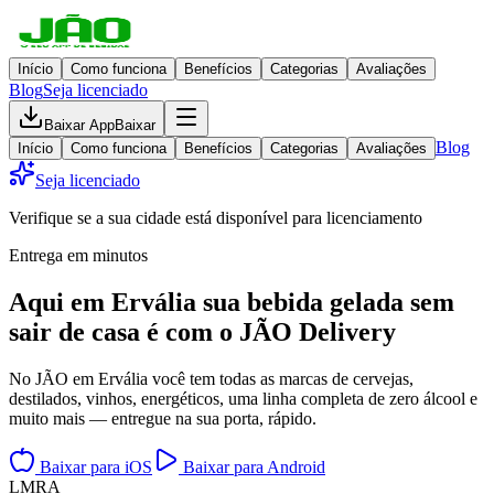
Início
Como funciona
Benefícios
Categorias
Avaliações
Blog
Seja licenciado
Baixar App
Baixar
Blog
Início
Como funciona
Benefícios
Categorias
Avaliações
Seja licenciado
Verifique se a sua cidade está disponível para licenciamento
Entrega em minutos
Aqui em
Ervália
sua bebida gelada
sem
sair de casa
é com o JÃO Delivery
No JÃO em Ervália você tem todas as marcas de cervejas,
destilados, vinhos, energéticos, uma linha completa de zero álcool e
muito mais — entregue na sua porta, rápido.
Baixar para iOS
Baixar para Android
L
M
R
A