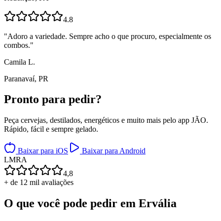
4.8
"
Adoro a variedade. Sempre acho o que procuro, especialmente os
combos.
"
Camila L.
Paranavaí, PR
Pronto para
pedir?
Peça cervejas, destilados, energéticos e muito mais pelo app JÃO.
Rápido, fácil e sempre gelado.
Baixar para iOS
Baixar para Android
L
M
R
A
4,8
+ de 12 mil avaliações
O que você pode pedir em
Ervália