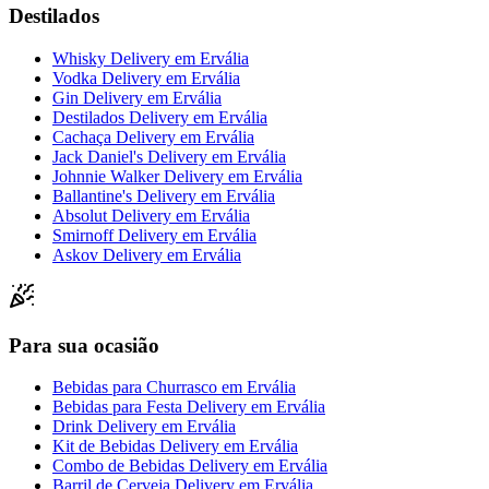
Destilados
Whisky Delivery
em
Ervália
Vodka Delivery
em
Ervália
Gin Delivery
em
Ervália
Destilados Delivery
em
Ervália
Cachaça Delivery
em
Ervália
Jack Daniel's Delivery
em
Ervália
Johnnie Walker Delivery
em
Ervália
Ballantine's Delivery
em
Ervália
Absolut Delivery
em
Ervália
Smirnoff Delivery
em
Ervália
Askov Delivery
em
Ervália
Para sua ocasião
Bebidas para Churrasco
em
Ervália
Bebidas para Festa Delivery
em
Ervália
Drink Delivery
em
Ervália
Kit de Bebidas Delivery
em
Ervália
Combo de Bebidas Delivery
em
Ervália
Barril de Cerveja Delivery
em
Ervália