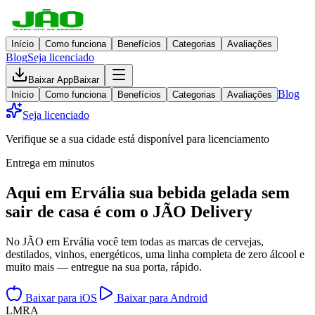
Início
Como funciona
Benefícios
Categorias
Avaliações
Blog
Seja licenciado
Baixar App
Baixar
Blog
Início
Como funciona
Benefícios
Categorias
Avaliações
Seja licenciado
Verifique se a sua cidade está disponível para licenciamento
Entrega em minutos
Aqui em
Ervália
sua bebida gelada
sem
sair de casa
é com o JÃO Delivery
No JÃO em Ervália você tem todas as marcas de cervejas,
destilados, vinhos, energéticos, uma linha completa de zero álcool e
muito mais — entregue na sua porta, rápido.
Baixar para iOS
Baixar para Android
L
M
R
A