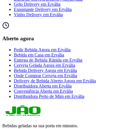
Gelo Delivery
em
Ervália
Espumante Delivery
em
Ervália
Vinho Delivery
em
Ervália
Aberto agora
Pedir Bebida Agora
em
Ervália
Bebida em Casa
em
Ervália
Entrega de Bebida Rápida
em
Ervália
Cerveja Gelada Agora
em
Ervália
Bebida Delivery Agora
em
Ervália
Onde Comprar Cerveja
em
Ervália
Delivery de Bebida Aberto Agora
em
Ervália
Distribuidora Aberta
em
Ervália
Conveniência Aberta
em
Ervália
Distribuidora Perto de Mim
em
Ervália
Bebidas geladas na sua porta em minutos.