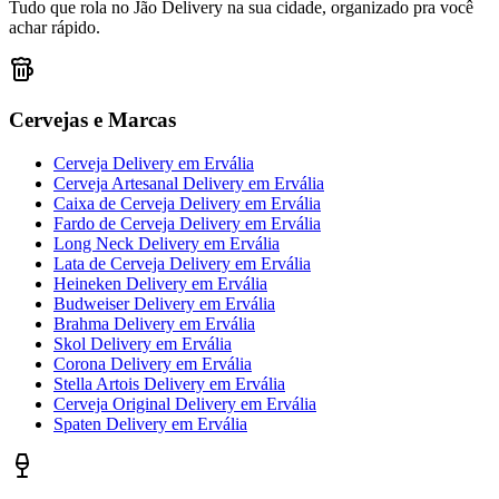
Tudo que rola no Jão Delivery na sua cidade, organizado pra você
achar rápido.
Cervejas e Marcas
Cerveja Delivery
em
Ervália
Cerveja Artesanal Delivery
em
Ervália
Caixa de Cerveja Delivery
em
Ervália
Fardo de Cerveja Delivery
em
Ervália
Long Neck Delivery
em
Ervália
Lata de Cerveja Delivery
em
Ervália
Heineken Delivery
em
Ervália
Budweiser Delivery
em
Ervália
Brahma Delivery
em
Ervália
Skol Delivery
em
Ervália
Corona Delivery
em
Ervália
Stella Artois Delivery
em
Ervália
Cerveja Original Delivery
em
Ervália
Spaten Delivery
em
Ervália