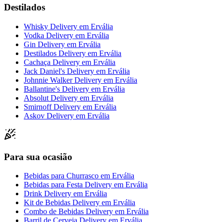
Destilados
Whisky Delivery
em
Ervália
Vodka Delivery
em
Ervália
Gin Delivery
em
Ervália
Destilados Delivery
em
Ervália
Cachaça Delivery
em
Ervália
Jack Daniel's Delivery
em
Ervália
Johnnie Walker Delivery
em
Ervália
Ballantine's Delivery
em
Ervália
Absolut Delivery
em
Ervália
Smirnoff Delivery
em
Ervália
Askov Delivery
em
Ervália
Para sua ocasião
Bebidas para Churrasco
em
Ervália
Bebidas para Festa Delivery
em
Ervália
Drink Delivery
em
Ervália
Kit de Bebidas Delivery
em
Ervália
Combo de Bebidas Delivery
em
Ervália
Barril de Cerveja Delivery
em
Ervália