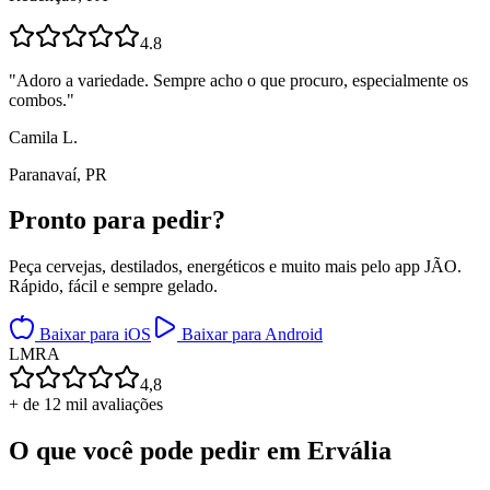
4.8
"
Adoro a variedade. Sempre acho o que procuro, especialmente os
combos.
"
Camila L.
Paranavaí, PR
Pronto para
pedir?
Peça cervejas, destilados, energéticos e muito mais pelo app JÃO.
Rápido, fácil e sempre gelado.
Baixar para iOS
Baixar para Android
L
M
R
A
4,8
+ de 12 mil avaliações
O que você pode pedir em
Ervália