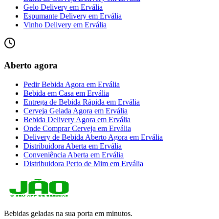
Gelo Delivery
em
Ervália
Espumante Delivery
em
Ervália
Vinho Delivery
em
Ervália
Aberto agora
Pedir Bebida Agora
em
Ervália
Bebida em Casa
em
Ervália
Entrega de Bebida Rápida
em
Ervália
Cerveja Gelada Agora
em
Ervália
Bebida Delivery Agora
em
Ervália
Onde Comprar Cerveja
em
Ervália
Delivery de Bebida Aberto Agora
em
Ervália
Distribuidora Aberta
em
Ervália
Conveniência Aberta
em
Ervália
Distribuidora Perto de Mim
em
Ervália
Bebidas geladas na sua porta em minutos.