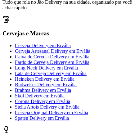
Tudo que rola no Jão Delivery na sua cidade, organizado pra você
achar rápido.
Cervejas e Marcas
Cerveja Delivery
em
Ervália
Cerveja Artesanal Delivery
em
Ervália
Caixa de Cerveja Delivery
em
Ervália
Fardo de Cerveja Delivery
em
Ervália
Long Neck Delivery
em
Ervália
Lata de Cerveja Delivery
em
Ervália
Heineken Delivery
em
Ervália
Budweiser Delivery
em
Ervália
Brahma Delivery
em
Ervália
Skol Delivery
em
Ervália
Corona Delivery
em
Ervália
Stella Artois Delivery
em
Ervália
Cerveja Original Delivery
em
Ervália
Spaten Delivery
em
Ervália