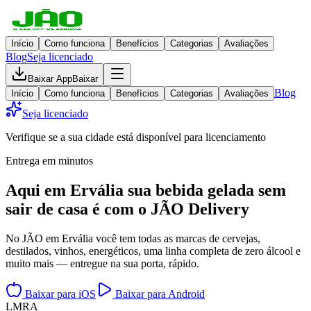
Início
Como funciona
Benefícios
Categorias
Avaliações
Blog
Seja licenciado
Baixar App
Baixar
Blog
Início
Como funciona
Benefícios
Categorias
Avaliações
Seja licenciado
Verifique se a sua cidade está disponível para licenciamento
Entrega em minutos
Aqui em
Ervália
sua bebida gelada
sem
sair de casa
é com o JÃO Delivery
No JÃO em Ervália você tem todas as marcas de cervejas,
destilados, vinhos, energéticos, uma linha completa de zero álcool e
muito mais — entregue na sua porta, rápido.
Baixar para iOS
Baixar para Android
L
M
R
A