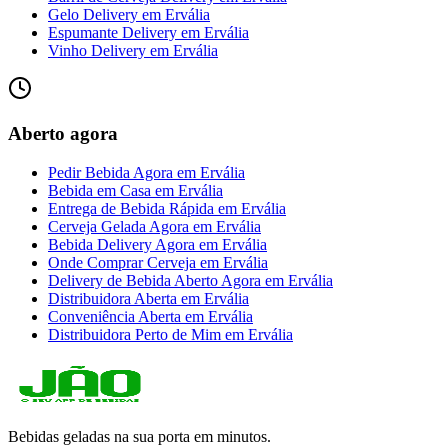
Gelo Delivery
em
Ervália
Espumante Delivery
em
Ervália
Vinho Delivery
em
Ervália
Aberto agora
Pedir Bebida Agora
em
Ervália
Bebida em Casa
em
Ervália
Entrega de Bebida Rápida
em
Ervália
Cerveja Gelada Agora
em
Ervália
Bebida Delivery Agora
em
Ervália
Onde Comprar Cerveja
em
Ervália
Delivery de Bebida Aberto Agora
em
Ervália
Distribuidora Aberta
em
Ervália
Conveniência Aberta
em
Ervália
Distribuidora Perto de Mim
em
Ervália
Bebidas geladas na sua porta em minutos.