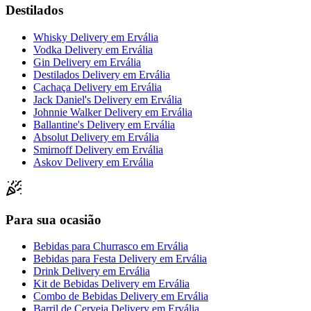
Destilados
Whisky Delivery
em
Ervália
Vodka Delivery
em
Ervália
Gin Delivery
em
Ervália
Destilados Delivery
em
Ervália
Cachaça Delivery
em
Ervália
Jack Daniel's Delivery
em
Ervália
Johnnie Walker Delivery
em
Ervália
Ballantine's Delivery
em
Ervália
Absolut Delivery
em
Ervália
Smirnoff Delivery
em
Ervália
Askov Delivery
em
Ervália
Para sua ocasião
Bebidas para Churrasco
em
Ervália
Bebidas para Festa Delivery
em
Ervália
Drink Delivery
em
Ervália
Kit de Bebidas Delivery
em
Ervália
Combo de Bebidas Delivery
em
Ervália
Barril de Cerveja Delivery
em
Ervália