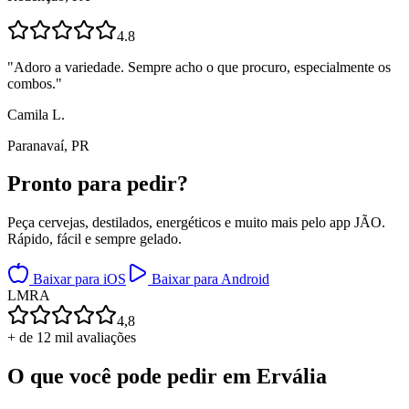
4.8
"
Adoro a variedade. Sempre acho o que procuro, especialmente os
combos.
"
Camila L.
Paranavaí, PR
Pronto para
pedir?
Peça cervejas, destilados, energéticos e muito mais pelo app JÃO.
Rápido, fácil e sempre gelado.
Baixar para iOS
Baixar para Android
L
M
R
A
4,8
+ de 12 mil avaliações
O que você pode pedir em
Ervália