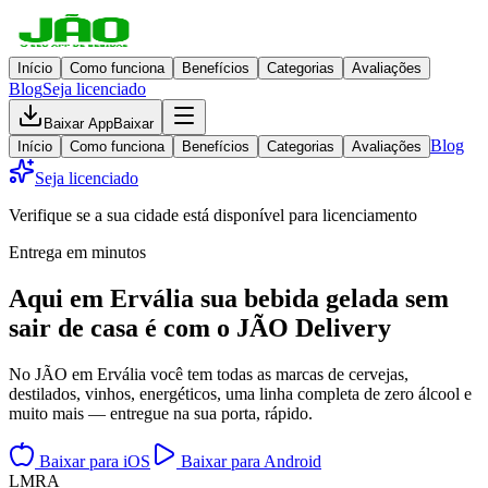
Início
Como funciona
Benefícios
Categorias
Avaliações
Blog
Seja licenciado
Baixar App
Baixar
Blog
Início
Como funciona
Benefícios
Categorias
Avaliações
Seja licenciado
Verifique se a sua cidade está disponível para licenciamento
Entrega em minutos
Aqui em
Ervália
sua bebida gelada
sem
sair de casa
é com o JÃO Delivery
No JÃO em Ervália você tem todas as marcas de cervejas,
destilados, vinhos, energéticos, uma linha completa de zero álcool e
muito mais — entregue na sua porta, rápido.
Baixar para iOS
Baixar para Android
L
M
R
A