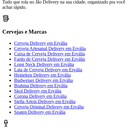
Tudo que rola no Jão Delivery na sua cidade, organizado pra você
achar rápido.
Cervejas e Marcas
Cerveja Delivery
em
Ervália
Cerveja Artesanal Delivery
em
Ervália
Caixa de Cerveja Delivery
em
Ervália
Fardo de Cerveja Delivery
em
Ervália
Long Neck Delivery
em
Ervália
Lata de Cerveja Delivery
em
Ervália
Heineken Delivery
em
Ervália
Budweiser Delivery
em
Ervália
Brahma Delivery
em
Ervália
Skol Delivery
em
Ervália
Corona Delivery
em
Ervália
Stella Artois Delivery
em
Ervália
Cerveja Original Delivery
em
Ervália
Spaten Delivery
em
Ervália