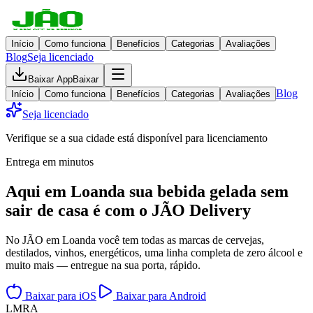
Início
Como funciona
Benefícios
Categorias
Avaliações
Blog
Seja licenciado
Baixar App
Baixar
Blog
Início
Como funciona
Benefícios
Categorias
Avaliações
Seja licenciado
Verifique se a sua cidade está disponível para licenciamento
Entrega em minutos
Aqui em
Loanda
sua bebida gelada
sem
sair de casa
é com o JÃO Delivery
No JÃO em Loanda você tem todas as marcas de cervejas,
destilados, vinhos, energéticos, uma linha completa de zero álcool e
muito mais — entregue na sua porta, rápido.
Baixar para iOS
Baixar para Android
L
M
R
A