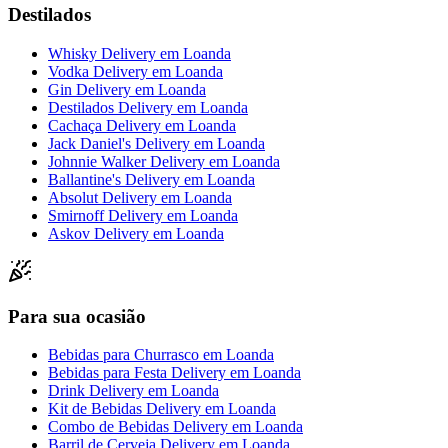
Destilados
Whisky Delivery
em
Loanda
Vodka Delivery
em
Loanda
Gin Delivery
em
Loanda
Destilados Delivery
em
Loanda
Cachaça Delivery
em
Loanda
Jack Daniel's Delivery
em
Loanda
Johnnie Walker Delivery
em
Loanda
Ballantine's Delivery
em
Loanda
Absolut Delivery
em
Loanda
Smirnoff Delivery
em
Loanda
Askov Delivery
em
Loanda
Para sua ocasião
Bebidas para Churrasco
em
Loanda
Bebidas para Festa Delivery
em
Loanda
Drink Delivery
em
Loanda
Kit de Bebidas Delivery
em
Loanda
Combo de Bebidas Delivery
em
Loanda
Barril de Cerveja Delivery
em
Loanda