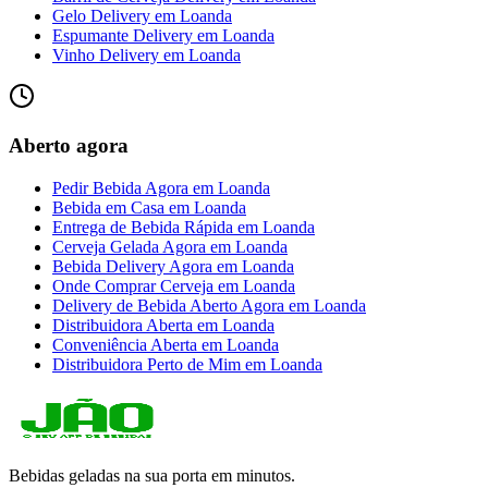
Gelo Delivery
em
Loanda
Espumante Delivery
em
Loanda
Vinho Delivery
em
Loanda
Aberto agora
Pedir Bebida Agora
em
Loanda
Bebida em Casa
em
Loanda
Entrega de Bebida Rápida
em
Loanda
Cerveja Gelada Agora
em
Loanda
Bebida Delivery Agora
em
Loanda
Onde Comprar Cerveja
em
Loanda
Delivery de Bebida Aberto Agora
em
Loanda
Distribuidora Aberta
em
Loanda
Conveniência Aberta
em
Loanda
Distribuidora Perto de Mim
em
Loanda
Bebidas geladas na sua porta em minutos.