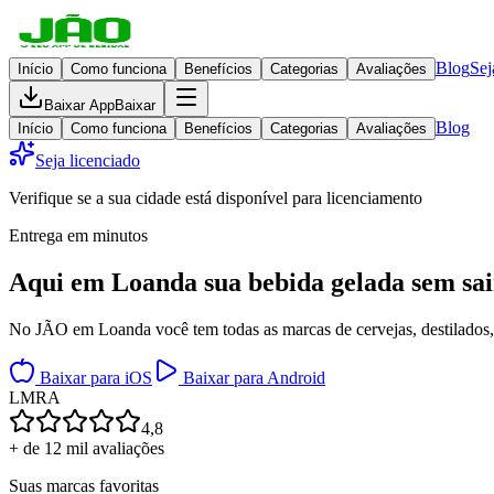
Blog
Sej
Início
Como funciona
Benefícios
Categorias
Avaliações
Baixar App
Baixar
Blog
Início
Como funciona
Benefícios
Categorias
Avaliações
Seja licenciado
Verifique se a sua cidade está disponível para licenciamento
Entrega em minutos
Aqui em
Loanda
sua bebida gelada
sem sai
No JÃO em Loanda você tem todas as marcas de cervejas, destilados, 
Baixar para iOS
Baixar para Android
L
M
R
A
4,8
+ de 12 mil avaliações
Suas marcas favoritas