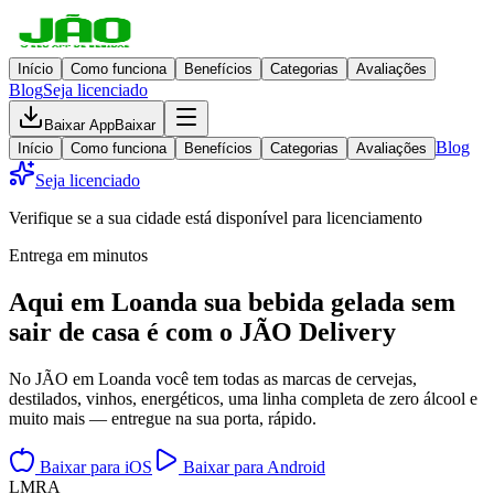
Início
Como funciona
Benefícios
Categorias
Avaliações
Blog
Seja licenciado
Baixar App
Baixar
Blog
Início
Como funciona
Benefícios
Categorias
Avaliações
Seja licenciado
Verifique se a sua cidade está disponível para licenciamento
Entrega em minutos
Aqui em
Loanda
sua bebida gelada
sem
sair de casa
é com o JÃO Delivery
No JÃO em Loanda você tem todas as marcas de cervejas,
destilados, vinhos, energéticos, uma linha completa de zero álcool e
muito mais — entregue na sua porta, rápido.
Baixar para iOS
Baixar para Android
L
M
R
A