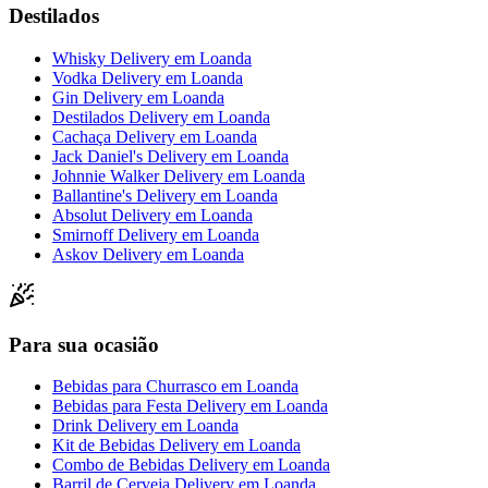
Destilados
Whisky Delivery
em
Loanda
Vodka Delivery
em
Loanda
Gin Delivery
em
Loanda
Destilados Delivery
em
Loanda
Cachaça Delivery
em
Loanda
Jack Daniel's Delivery
em
Loanda
Johnnie Walker Delivery
em
Loanda
Ballantine's Delivery
em
Loanda
Absolut Delivery
em
Loanda
Smirnoff Delivery
em
Loanda
Askov Delivery
em
Loanda
Para sua ocasião
Bebidas para Churrasco
em
Loanda
Bebidas para Festa Delivery
em
Loanda
Drink Delivery
em
Loanda
Kit de Bebidas Delivery
em
Loanda
Combo de Bebidas Delivery
em
Loanda
Barril de Cerveja Delivery
em
Loanda