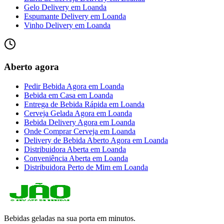
Gelo Delivery
em
Loanda
Espumante Delivery
em
Loanda
Vinho Delivery
em
Loanda
Aberto agora
Pedir Bebida Agora
em
Loanda
Bebida em Casa
em
Loanda
Entrega de Bebida Rápida
em
Loanda
Cerveja Gelada Agora
em
Loanda
Bebida Delivery Agora
em
Loanda
Onde Comprar Cerveja
em
Loanda
Delivery de Bebida Aberto Agora
em
Loanda
Distribuidora Aberta
em
Loanda
Conveniência Aberta
em
Loanda
Distribuidora Perto de Mim
em
Loanda
Bebidas geladas na sua porta em minutos.