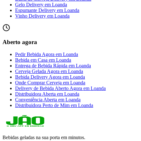
Gelo Delivery
em
Loanda
Espumante Delivery
em
Loanda
Vinho Delivery
em
Loanda
Aberto agora
Pedir Bebida Agora
em
Loanda
Bebida em Casa
em
Loanda
Entrega de Bebida Rápida
em
Loanda
Cerveja Gelada Agora
em
Loanda
Bebida Delivery Agora
em
Loanda
Onde Comprar Cerveja
em
Loanda
Delivery de Bebida Aberto Agora
em
Loanda
Distribuidora Aberta
em
Loanda
Conveniência Aberta
em
Loanda
Distribuidora Perto de Mim
em
Loanda
Bebidas geladas na sua porta em minutos.