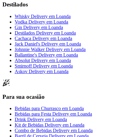
Destilados
Whisky Delivery
em
Loanda
Vodka Delivery
em
Loanda
Gin Delivery
em
Loanda
Destilados Delivery
em
Loanda
Cachaça Delivery
em
Loanda
Jack Daniel's Delivery
em
Loanda
Johnnie Walker Delivery
em
Loanda
Ballantine's Delivery
em
Loanda
Absolut Delivery
em
Loanda
Smirnoff Delivery
em
Loanda
Askov Delivery
em
Loanda
Para sua ocasião
Bebidas para Churrasco
em
Loanda
Bebidas para Festa Delivery
em
Loanda
Drink Delivery
em
Loanda
Kit de Bebidas Delivery
em
Loanda
Combo de Bebidas Delivery
em
Loanda
Barril de Cerveja Delivery
em
Loanda