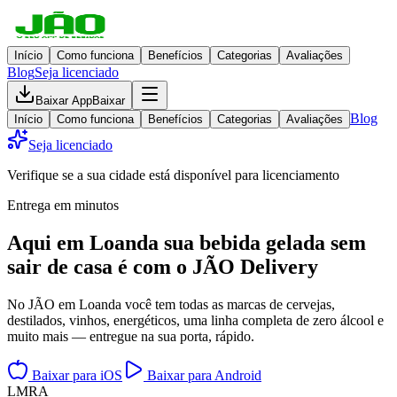
Início
Como funciona
Benefícios
Categorias
Avaliações
Blog
Seja licenciado
Baixar App
Baixar
Blog
Início
Como funciona
Benefícios
Categorias
Avaliações
Seja licenciado
Verifique se a sua cidade está disponível para licenciamento
Entrega em minutos
Aqui em
Loanda
sua bebida gelada
sem
sair de casa
é com o JÃO Delivery
No JÃO em Loanda você tem todas as marcas de cervejas,
destilados, vinhos, energéticos, uma linha completa de zero álcool e
muito mais — entregue na sua porta, rápido.
Baixar para iOS
Baixar para Android
L
M
R
A