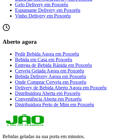
Gelo Delivery
em
Poxoréu
Espumante Delivery
em
Poxoréu
Vinho Delivery
em
Poxoréu
Aberto agora
Pedir Bebida Agora
em
Poxoréu
Bebida em Casa
em
Poxoréu
Entrega de Bebida Rápida
em
Poxoréu
Cerveja Gelada Agora
em
Poxoréu
Bebida Delivery Agora
em
Poxoréu
Onde Comprar Cerveja
em
Poxoréu
Delivery de Bebida Aberto Agora
em
Poxoréu
Distribuidora Aberta
em
Poxoréu
Conveniência Aberta
em
Poxoréu
Distribuidora Perto de Mim
em
Poxoréu
Bebidas geladas na sua porta em minutos.