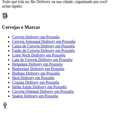
Tudo que rola no Jão Delivery na sua cidade, organizado pra você
achar rápido.
Cervejas e Marcas
Cerveja Delivery
em
Poxoréu
Cerveja Artesanal Delivery
em
Poxoréu
Caixa de Cerveja Delivery
em
Poxoréu
Fardo de Cerveja Delivery
em
Poxoréu
Long Neck Delivery
em
Poxoréu
Lata de Cerveja Delivery
em
Poxoréu
Heineken Delivery
em
Poxoréu
Budweiser Delivery
em
Poxoréu
Brahma Delivery
em
Poxoréu
Skol Delivery
em
Poxoréu
Corona Delivery
em
Poxoréu
Stella Artois Delivery
em
Poxoréu
Cerveja Original Delivery
em
Poxoréu
Spaten Delivery
em
Poxoréu