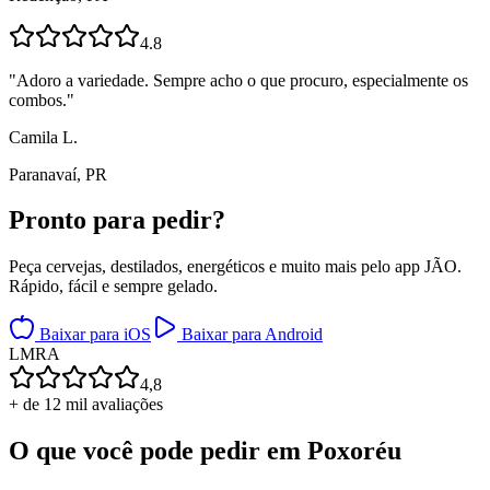
4.8
"
Adoro a variedade. Sempre acho o que procuro, especialmente os
combos.
"
Camila L.
Paranavaí, PR
Pronto para
pedir?
Peça cervejas, destilados, energéticos e muito mais pelo app JÃO.
Rápido, fácil e sempre gelado.
Baixar para iOS
Baixar para Android
L
M
R
A
4,8
+ de 12 mil avaliações
O que você pode pedir em
Poxoréu